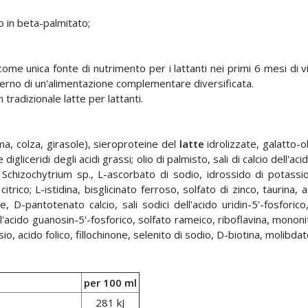
o in beta-palmitato;
 unica fonte di nutrimento per i lattanti nei primi 6 mesi di vit
interno di un'alimentazione complementare diversificata.
tradizionale latte per lattanti.
lma, colza, girasole), sieroproteine del
latte
idrolizzate, galatto-o
digliceridi degli acidi grassi; olio di palmisto, sali di calcio dell'ac
Schizochytrium sp., L-ascorbato di sodio, idrossido di potassio,
citrico; L-istidina, bisglicinato ferroso, solfato di zinco, taurina, 
e, D-pantotenato calcio, sali sodici dell'acido uridin-5'-fosforico,
dell'acido guanosin-5'-fosforico, solfato rameico, riboflavina, mononi
io, acido folico, fillochinone, selenito di sodio, D-biotina, molibda
per 100 ml
281 kJ