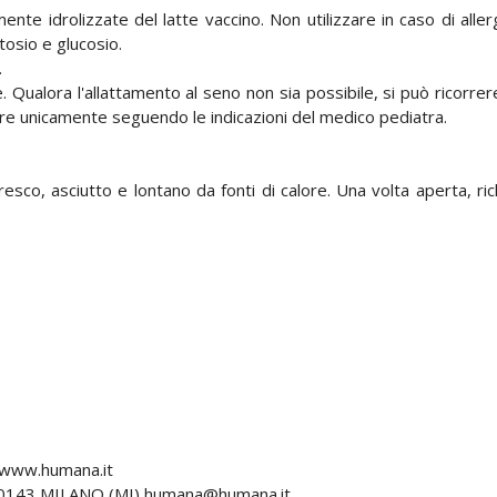
 idrolizzate del latte vaccino. Non utilizzare in caso di allergia
tosio e glucosio.
.
ante. Qualora l'allattamento al seno non sia possibile, si può ric
ire unicamente seguendo le indicazioni del medico pediatra.
co, asciutto e lontano da fonti di calore. Una volta aperta, richi
/www.humana.it
20143 MILANO (MI) humana@humana.it