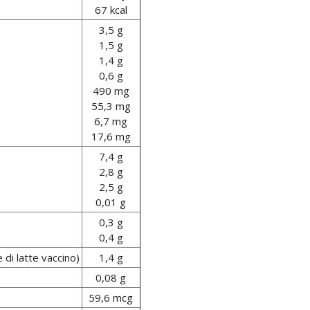
67 kcal
3,5 g
1,5 g
1,4 g
0,6 g
490 mg
55,3 mg
6,7 mg
17,6 mg
7,4 g
2,8 g
2,5 g
0,01 g
0,3 g
0,4 g
 di latte vaccino)
1,4 g
0,08 g
59,6 mcg