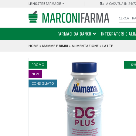
LE NOSTRE FARMACIE
A CASA TUA IN 24/
FARMACI DA BANCO
INTEGRATORI E ALI
HOME
»
MAMME E BIMBI
»
ALIMENTAZIONE
»
LATTE
PROMO
- 16 
NEW
CONSIGLIATO