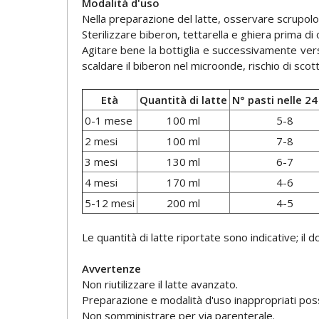
Modalità d'uso
Nella preparazione del latte, osservare scrupolos
Sterilizzare biberon, tettarella e ghiera prima di
Agitare bene la bottiglia e successivamente vers
scaldare il biberon nel microonde, rischio di scot
Età
Quantità di latte
N° pasti nelle 24
0-1 mese
100 ml
5-8
2 mesi
100 ml
7-8
3 mesi
130 ml
6-7
4 mesi
170 ml
4-6
5-12 mesi
200 ml
4-5
Le quantità di latte riportate sono indicative; il
Avvertenze
Non riutilizzare il latte avanzato.
Preparazione e modalità d'uso inappropriati poss
Non somministrare per via parenterale.