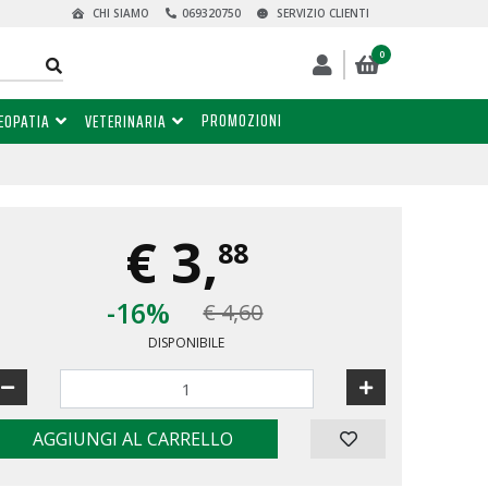
CHI SIAMO
069320750
SERVIZIO CLIENTI
0
PROMOZIONI
EOPATIA
VETERINARIA
€
3,
88
-16%
€ 4,60
DISPONIBILE
AGGIUNGI AL CARRELLO