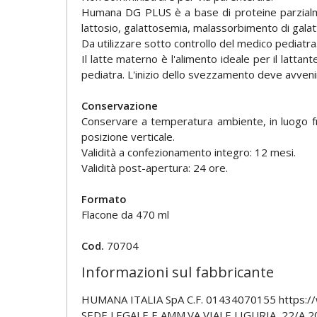
Humana DG PLUS è a base di proteine parzialmente
lattosio, galattosemia, malassorbimento di galat
Da utilizzare sotto controllo del medico pediatra
Il latte materno è l'alimento ideale per il latt
pediatra. L'inizio dello svezzamento deve avven
Conservazione
Conservare a temperatura ambiente, in luogo fres
posizione verticale.
Validità a confezionamento integro: 12 mesi.
Validità post-apertura: 24 ore.
Formato
Flacone da 470 ml
Cod.
70704
Informazioni sul fabbricante
HUMANA ITALIA SpA C.F. 01434070155 https:/
SEDE LEGALE E AMM.VA VIALE LIGURIA, 22/A 