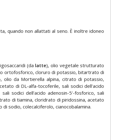
a, quando non allattati al seno. È inoltre idoneo
ligosaccaridi (da
latte
), olio vegetale strutturato
ido ortofosforico, cloruro di potassio, bitartrato di
 olio da Mortierella alpina, citrato di potassio,
acetato di DL-alfa-tocoferile, sali sodici dell'acido
 sali sodici dell'acido adenosin-5'-fosforico, sali
trato di tiamina, cloridrato di piridossina, acetato
to di sodio, colecalciferolo, cianocobalamina.