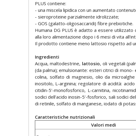
PLUS contiene:
- una miscela lipidica con un aumentato contenut
- sieroproteine parzialmente idrolizzate;
- GOS (galatto-oligosaccaridi) fibre prebiotiche.
Humana DG PLUS è adatto a essere utilizzato come
alla loro alimentazione dopo i 6 mesi di vita all'
Il prodotto contiene meno lattosio rispetto ad un 
Ingredienti
Acqua, maltodestrine,
lattosio
, oli vegetali (pa
(da palma); emulsionante: esteri citrici di mono- e 
colina, solfato di magnesio, olio da microalghe 
inositolo, L-arginina; regolatore di acidità: acido 
citidin-5'-monofosforico, L-carnitina, nicotinamid
sodici dell'acido inosin-5'-fosforico, sali sodici 
di retinile, solfato di manganese, iodato di potass
Caratteristiche nutrizionali
Valori medi