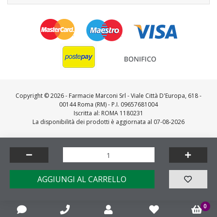
Copyright ©
2026 - Farmacie Marconi Srl - Viale Città D'Europa, 618 -
00144 Roma (RM) - P.I. 09657681004
Iscritta al: ROMA 1180231
La disponibilità dei prodotti è aggiornata al 07-08-2026
Feedaty
4.7
/
5
-
23716
feedbacks
Made by
AGGIUNGI AL CARRELLO
0