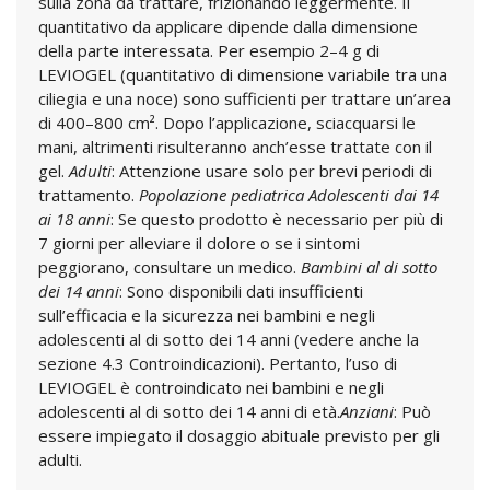
sulla zona da trattare, frizionando leggermente. Il
quantitativo da applicare dipende dalla dimensione
della parte interessata. Per esempio 2–4 g di
LEVIOGEL (quantitativo di dimensione variabile tra una
ciliegia e una noce) sono sufficienti per trattare un’area
di 400–800 cm². Dopo l’applicazione, sciacquarsi le
mani, altrimenti risulteranno anch’esse trattate con il
gel.
Adulti
: Attenzione usare solo per brevi periodi di
trattamento.
Popolazione pediatrica
Adolescenti dai 14
ai 18 anni
: Se questo prodotto è necessario per più di
7 giorni per alleviare il dolore o se i sintomi
peggiorano, consultare un medico.
Bambini al di sotto
dei 14 anni
: Sono disponibili dati insufficienti
sull’efficacia e la sicurezza nei bambini e negli
adolescenti al di sotto dei 14 anni (vedere anche la
sezione 4.3 Controindicazioni). Pertanto, l’uso di
LEVIOGEL è controindicato nei bambini e negli
adolescenti al di sotto dei 14 anni di età.
Anziani
: Può
essere impiegato il dosaggio abituale previsto per gli
adulti.