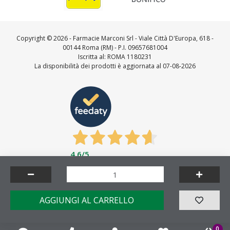
Copyright ©
2026 - Farmacie Marconi Srl - Viale Città D'Europa, 618 -
00144 Roma (RM) - P.I. 09657681004
Iscritta al: ROMA 1180231
La disponibilità dei prodotti è aggiornata al 07-08-2026
4,6
/5
Feedaty
4.7
/
5
-
23716
feedbacks
Made by
AGGIUNGI AL CARRELLO
0