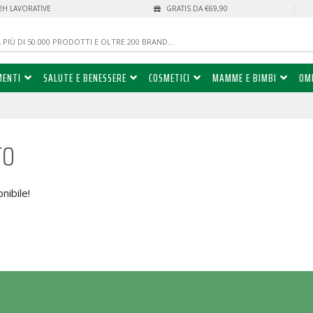
72H LAVORATIVE
GRATIS DA €69,90
MENTI
SALUTE E BENESSERE
COSMETICI
MAMME E BIMBI
OM
to
nibile!