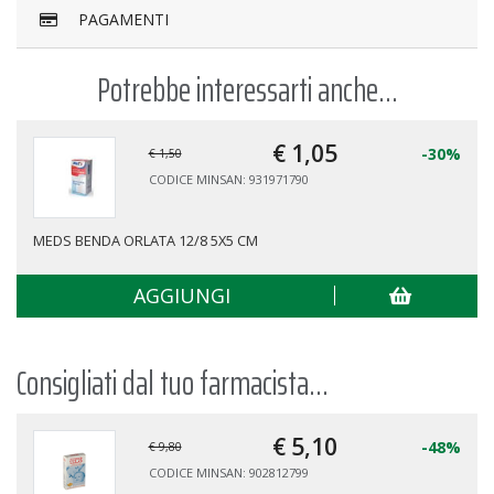
PAGAMENTI
Potrebbe interessarti anche...
€ 1,
05
-30%
€ 1,50
CODICE MINSAN: 931971790
MEDS BENDA ORLATA 12/8 5X5 CM
AGGIUNGI
Consigliati dal tuo farmacista...
€ 5,
10
-48%
€ 9,80
CODICE MINSAN: 902812799