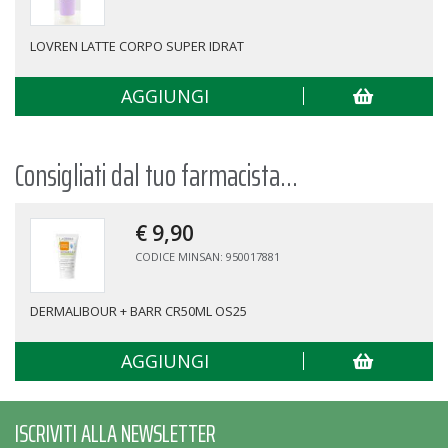
ER IDRAT
LOVREN CREMA CORPO C1 15
GI
AGGIUNGI
Consigliati dal tuo farmacista...
€ 9,
90
CODICE MINSAN: 950017881
DERMALIBOUR + BARR CR50ML OS25
AGGIUNGI
ISCRIVITI ALLA NEWSLETTER