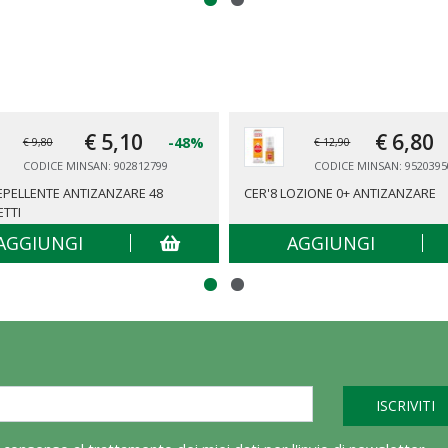
€ 5,
10
€ 6,
80
-48%
€ 9,80
€ 12,90
CODICE MINSAN: 902812799
CODICE MINSAN: 9520395
REPELLENTE ANTIZANZARE 48
CER'8 LOZIONE 0+ ANTIZANZARE
ETTI
AGGIUNGI
AGGIUNGI