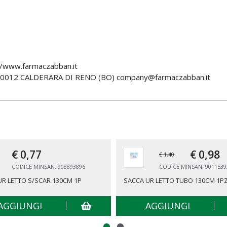
/www.farmaczabban.it
40012 CALDERARA DI RENO (BO) company@farmaczabban.it
€ 0,
77
€ 0,
98
€ 1,40
CODICE MINSAN: 908893896
CODICE MINSAN: 9011539
UR LETTO S/SCAR 130CM 1P
SACCA UR LETTO TUBO 130CM 1P
AGGIUNGI
AGGIUNGI