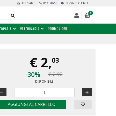
CHI SIAMO
069320750
SERVIZIO CLIENTI
0
PROMOZIONI
EOPATIA
VETERINARIA
€
2,
03
-30%
€ 2,90
DISPONIBILE
AGGIUNGI AL CARRELLO