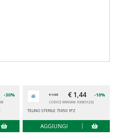
€ 1,
44
-30%
-10%
€ 1,60
38
CODICE MINSAN: 930851252
Z
TELINO STERILE 75X50 1PZ
LIGHTS BY
AGGIUNGI
AG