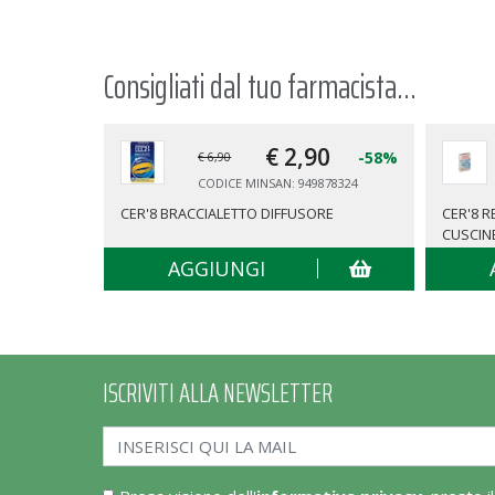
Consigliati dal tuo farmacista...
€ 2,
90
-58%
€ 6,90
CODICE MINSAN: 949878324
CER'8 BRACCIALETTO DIFFUSORE
CER'8 
CUSCIN
AGGIUNGI
ISCRIVITI ALLA NEWSLETTER