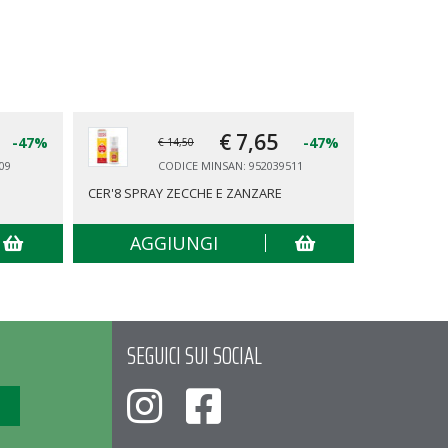
€ 7,
65
-47%
-47%
€ 14,50
09
CODICE MINSAN: 952039511
CER'8 SPRAY ZECCHE E ZANZARE
TENA PANT
AGGIUNGI
AG
SEGUICI SUI SOCIAL