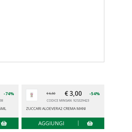
€ 3,
00
-74%
-54%
€ 6,50
38
CODICE MINSAN: 925329423
5ML
ZUCCARI ALOEVERA2 CREMA MANI
DR VITI CR
AGGIUNGI
AG