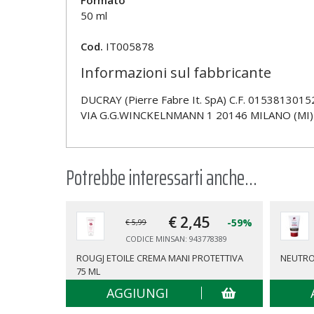
Formato
50 ml
Cod.
IT005878
Informazioni sul fabbricante
DUCRAY (Pierre Fabre It. SpA) C.F. 0153813015
VIA G.G.WINCKELNMANN 1 20146 MILANO (MI)
Potrebbe interessarti anche...
€ 2,
45
-59%
€ 5,99
CODICE MINSAN: 943778389
ROUGJ ETOILE CREMA MANI PROTETTIVA
NEUTRO
75 ML
AGGIUNGI