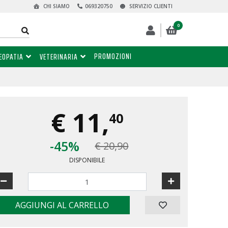
CHI SIAMO
069320750
SERVIZIO CLIENTI
0
PROMOZIONI
EOPATIA
VETERINARIA
€
11,
40
-45%
€ 20,90
DISPONIBILE
AGGIUNGI AL CARRELLO