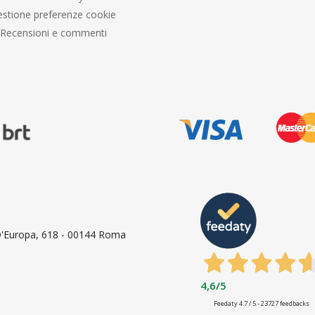
stione preferenze cookie
Recensioni e commenti
 D'Europa, 618 - 00144 Roma
4,6
/5
Feedaty
4.7
/
5
-
23727
feedbacks