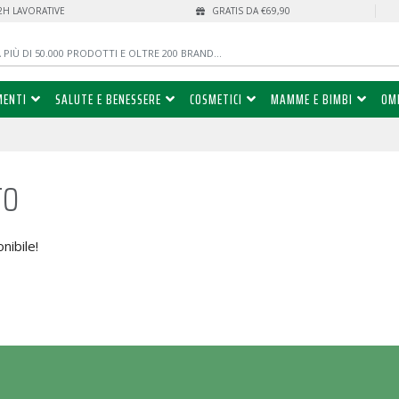
72H LAVORATIVE
GRATIS DA €69,90
MENTI
SALUTE E BENESSERE
COSMETICI
MAMME E BIMBI
OM
to
nibile!