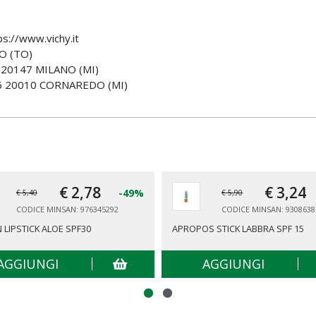
ps://www.vichy.it
O (TO)
 20147 MILANO (MI)
6 20010 CORNAREDO (MI)
€ 2,
78
€ 3,
24
-49%
€ 5,40
€ 5,90
CODICE MINSAN: 976345292
CODICE MINSAN: 9308638
N LIPSTICK ALOE SPF30
APROPOS STICK LABBRA SPF 15
AGGIUNGI
AGGIUNGI