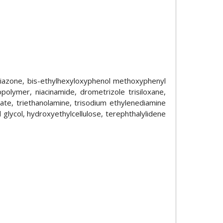
l triazone, bis-ethylhexyloxyphenol methoxyphenyl
polymer, niacinamide, drometrizole trisiloxane,
onate, triethanolamine, trisodium ethylenediamine
l glycol, hydroxyethylcellulose, terephthalylidene