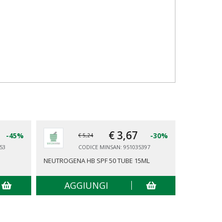
€ 3,
67
-45%
-30%
€ 5,24
53
CODICE MINSAN: 951035397
NEUTROGENA HB SPF 50 TUBE 15ML
DERMAL BA
AGGIUNGI
AG