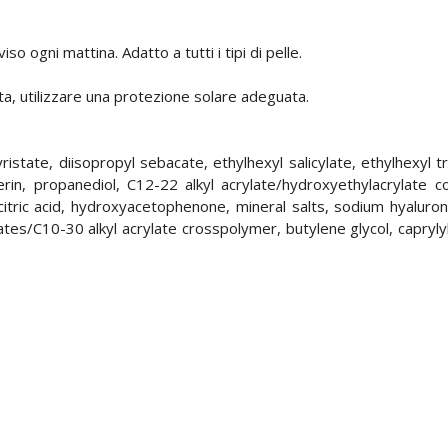
o ogni mattina. Adatto a tutti i tipi di pelle.
ta, utilizzare una protezione solare adeguata.
myristate, diisopropyl sebacate, ethylhexyl salicylate, ethylhexy
rin, propanediol, C12-22 alkyl acrylate/hydroxyethylacrylate co
e, citric acid, hydroxyacetophenone, mineral salts, sodium hyalur
lates/C10-30 alkyl acrylate crosspolymer, butylene glycol, capryly