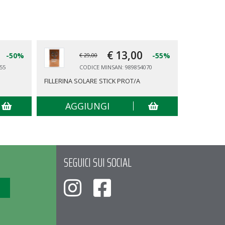
€ 13,
00
-50%
-55%
€ 29,00
55
CODICE MINSAN: 989854070
FILLERINA SOLARE STICK PROT/A
EXOMEGA C
AGGIUNGI
AG
SEGUICI SUI SOCIAL