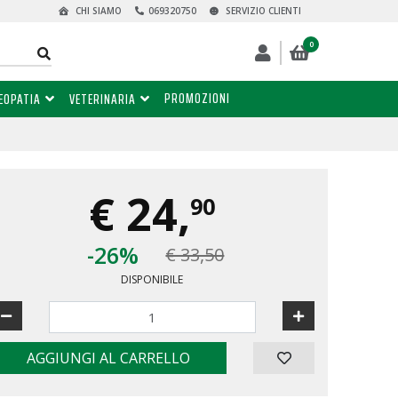
CHI SIAMO
069320750
SERVIZIO CLIENTI
0
PROMOZIONI
EOPATIA
VETERINARIA
€
24,
90
-26%
€ 33,50
DISPONIBILE
AGGIUNGI AL CARRELLO