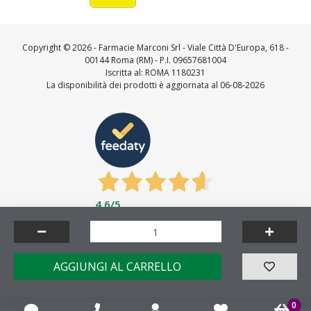
Copyright ©
2026 - Farmacie Marconi Srl - Viale Città D'Europa, 618 -
00144 Roma (RM) - P.I. 09657681004
Iscritta al: ROMA 1180231
La disponibilità dei prodotti è aggiornata al 06-08-2026
4,6
/5
Feedaty
4.7
/
5
-
23712
feedbacks
Made by
AGGIUNGI AL CARRELLO
0