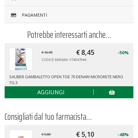
PAGAMENTI
Potrebbe interessarti anche...
€ 8,
45
-50%
€ 16,90
CODICE MINSAN: 974047944
SAUBER GAMBALETTO OPEN TOE 70 DENARI MICRORETE NERO
TG.3
AGGIUNGI
Consigliati dal tuo farmacista...
€ 5,
10
-48%
€ 9,80