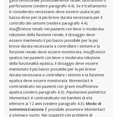
gastrointestinale potenzialmente fatale, ulcerazione o
perforazione (vedere paragrafo 4.4). Se il trattamento
è considerato necessario deve essere usata la più
bassa dose per la più breve durata necessaria per il
controllo dei sintomi (vedere paragrafo 4.4).
Insufficienza renale
: nei pazienti con lieve o moderata
riduzione della funzione renale, il dosaggio deve
essere mantenuto il più basso possibile per la più
breve durata necessaria a controllare i sintomi e la
funzione renale deve essere monitorata.
Insufficienza
epatica
: nei pazienti con lieve o moderata riduzione
della funzionalità epatica, il dosaggio deve essere
mantenuto il più basso possibile per la più breve
durata necessaria a controllare i sintomi e la funzione
epatica deve essere monitorata. Momentact è
controindicato nei pazienti con grave insufficienza
epatica (vedere paragrafo 4.3).
Popolazione pediatrica
Momentact è controindicato nei bambini di età
inferiore ai 12 anni (vedere paragrafo 4.3).
Modo di
somministrazione
È possibile assumere Momentact
a stomaco vuoto. Nei soggetti con problemi di