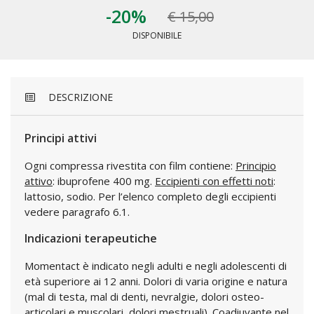
-20%
€ 15,00
DISPONIBILE
DESCRIZIONE
Principi attivi
Ogni compressa rivestita con film contiene:
Principio
attivo
: ibuprofene 400 mg.
Eccipienti con effetti noti
:
lattosio, sodio. Per l’elenco completo degli eccipienti
vedere paragrafo 6.1.
Indicazioni terapeutiche
Momentact è indicato negli adulti e negli adolescenti di
età superiore ai 12 anni. Dolori di varia origine e natura
(mal di testa, mal di denti, nevralgie, dolori osteo-
articolari e muscolari, dolori mestruali). Coadiuvante nel