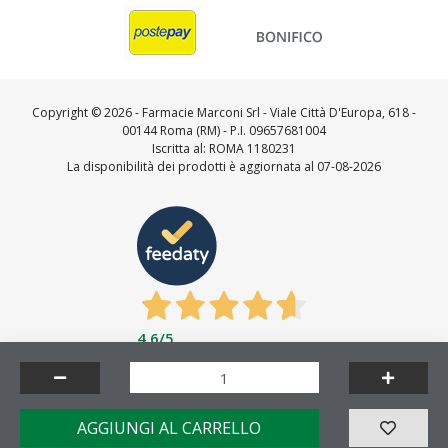
Copyright ©
2026 - Farmacie Marconi Srl - Viale Città D'Europa, 618 -
00144 Roma (RM) - P.I. 09657681004
Iscritta al: ROMA 1180231
La disponibilità dei prodotti è aggiornata al 07-08-2026
4,6
/5
Feedaty
4.7
/
5
-
23716
feedbacks
Made by
AGGIUNGI AL CARRELLO