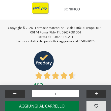
Copyright ©
2026 - Farmacie Marconi Srl - Viale Città D'Europa, 618 -
00144 Roma (RM) - P.I. 09657681004
Iscritta al: ROMA 1180231
La disponibilità dei prodotti è aggiornata al 07-08-2026
4,6
/5
Feedaty
4.7
/
5
-
23716
feedbacks
Made by
AGGIUNGI AL CARRELLO