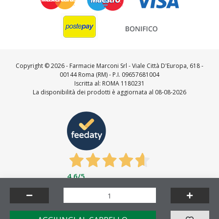
Copyright ©
2026 - Farmacie Marconi Srl - Viale Città D'Europa, 618 -
00144 Roma (RM) - P.I. 09657681004
Iscritta al: ROMA 1180231
La disponibilità dei prodotti è aggiornata al 08-08-2026
4,6
/5
Feedaty
4.7
/
5
-
23721
feedbacks
Made by