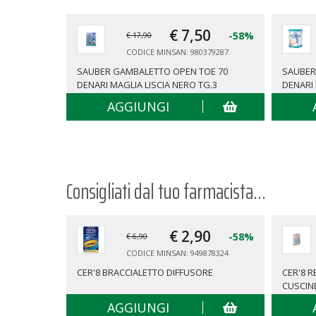
€ 7,
50
-58%
€ 17,90
CODICE MINSAN: 980379287
SAUBER GAMBALETTO OPEN TOE 70
SAUBER
DENARI MAGLIA LISCIA NERO TG.3
DENARI 
AGGIUNGI
Consigliati dal tuo farmacista...
€ 2,
90
-58%
€ 6,90
CODICE MINSAN: 949878324
CER'8 BRACCIALETTO DIFFUSORE
CER'8 
CUSCIN
AGGIUNGI