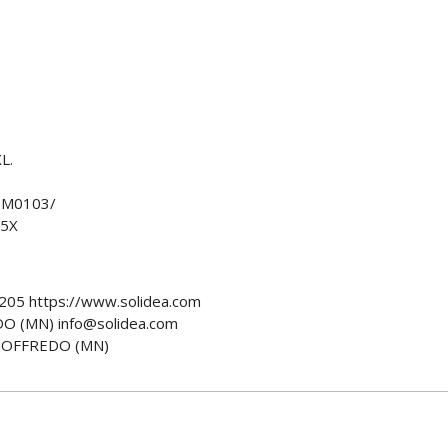
L.
SM0103/
5X
205 https://www.solidea.com
O (MN) info@solidea.com
GOFFREDO (MN)