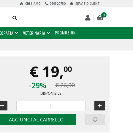
CHI SIAMO
069320750
SERVIZIO CLIENTI
0
PROMOZIONI
EOPATIA
VETERINARIA
€
19,
00
-29%
€ 26,90
DISPONIBILE
AGGIUNGI AL CARRELLO