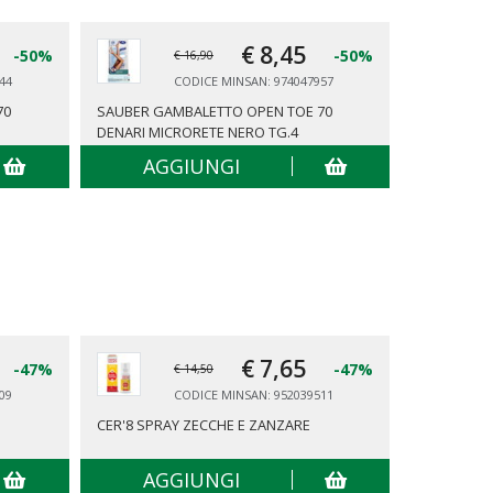
€ 8,
45
-50%
-50%
€ 16,90
44
CODICE MINSAN: 974047957
70
SAUBER GAMBALETTO OPEN TOE 70
SAUBER GA
DENARI MICRORETE NERO TG.4
DENARI MI
AGGIUNGI
AG
€ 7,
65
-47%
-47%
€ 14,50
09
CODICE MINSAN: 952039511
CER'8 SPRAY ZECCHE E ZANZARE
TENA PANT
AGGIUNGI
AG