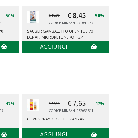
€ 8,
45
-50%
-50%
€ 16,90
44
CODICE MINSAN: 974047957
70
SAUBER GAMBALETTO OPEN TOE 70
SAUBER GA
DENARI MICRORETE NERO TG.4
DENARI MI
AGGIUNGI
AG
€ 7,
65
-47%
-47%
€ 14,50
09
CODICE MINSAN: 952039511
CER'8 SPRAY ZECCHE E ZANZARE
TENA PANT
AGGIUNGI
AG