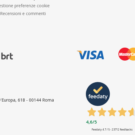
stione preferenze cookie
Recensioni e commenti
 D'Europa, 618 - 00144 Roma
4,6
/5
Feedaty
4.7
/
5
-
23712
feedbacks