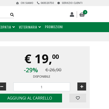
CHI SIAMO
069320750
SERVIZIO CLIENTI
0
PROMOZIONI
EOPATIA
VETERINARIA
€
19,
00
-29%
€ 26,90
DISPONIBILE
AGGIUNGI AL CARRELLO