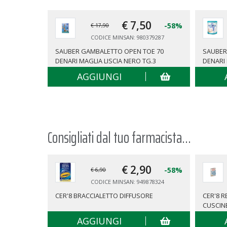
€ 7,
50
-58%
€ 17,90
CODICE MINSAN: 980379287
SAUBER GAMBALETTO OPEN TOE 70
SAUBER
DENARI MAGLIA LISCIA NERO TG.3
DENARI 
AGGIUNGI
Consigliati dal tuo farmacista...
€ 2,
90
-58%
€ 6,90
CODICE MINSAN: 949878324
CER'8 BRACCIALETTO DIFFUSORE
CER'8 
CUSCIN
AGGIUNGI