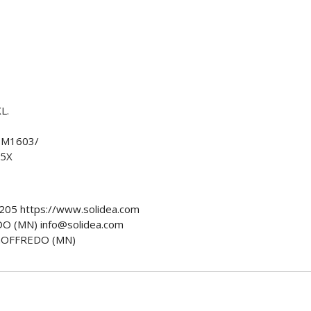
L.
SM1603/
5X
205 https://www.solidea.com
O (MN) info@solidea.com
GOFFREDO (MN)