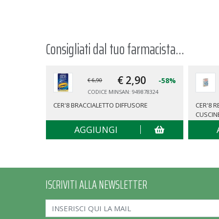
Consigliati dal tuo farmacista...
€ 2,
90
-58%
€ 6,90
CODICE MINSAN: 949878324
CER'8 BRACCIALETTO DIFFUSORE
CER'8 
CUSCIN
AGGIUNGI
ISCRIVITI ALLA NEWSLETTER