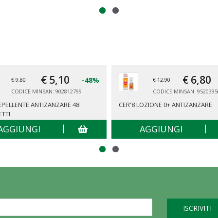
€ 5,
10
€ 6,
80
-48%
€ 9,80
€ 12,90
CODICE MINSAN: 902812799
CODICE MINSAN: 9520395
REPELLENTE ANTIZANZARE 48
CER'8 LOZIONE 0+ ANTIZANZARE
ETTI
AGGIUNGI
AGGIUNGI