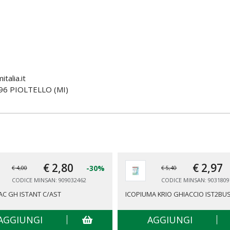
talia.it
6 PIOLTELLO (MI)
€ 2,
80
€ 2,
97
-30%
€ 4,00
€ 5,40
CODICE MINSAN: 909032462
CODICE MINSAN: 9031809
AC GH ISTANT C/AST
ICOPIUMA KRIO GHIACCIO IST2BU
AGGIUNGI
AGGIUNGI