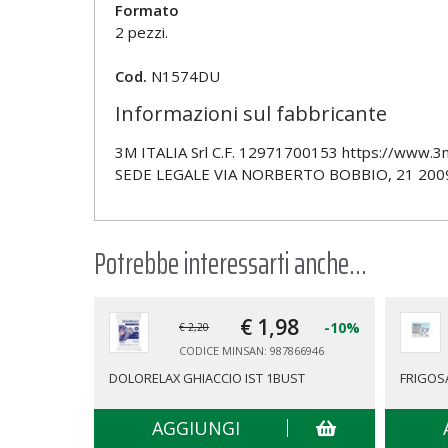
Formato
2 pezzi.
Cod.
N1574DU
Informazioni sul fabbricante
3M ITALIA Srl C.F. 12971700153 https://www.3mi
SEDE LEGALE VIA NORBERTO BOBBIO, 21 2009
Potrebbe interessarti anche...
€ 1,
98
-10%
€ 2,20
CODICE MINSAN: 987866946
DOLORELAX GHIACCIO IST 1BUST
FRIGOS
AGGIUNGI