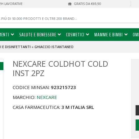
72H LAVORATIVE
GRATIS DA €69,90
MENTI
SALUTE E BENESSERE
COSMETICI
MAMME E BIMBI
OM
 E DISINFETTANTI
»
GHIACCIO ISTANTANEO
NEXCARE COLDHOT COLD
%
INST 2PZ
CODICE MINSAN:
923215723
MARCHIO:
NEXCARE
CASA FARMACEUTICA:
3 M ITALIA SRL