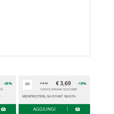
€ 3,
69
-45%
-10%
€ 4,10
76
CODICE MINSAN: 923212880
S
MEDIPRESTERIL GH ISTANT 1BUSTA
COLD SPRA
AGGIUNGI
AG