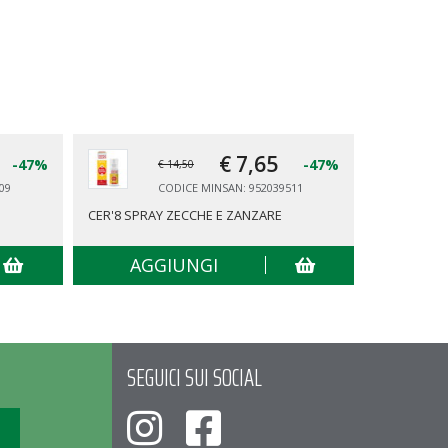
€ 7,
65
-47%
-47%
€ 14,50
09
CODICE MINSAN: 952039511
CER'8 SPRAY ZECCHE E ZANZARE
TENA PANT
AGGIUNGI
AG
SEGUICI SUI SOCIAL