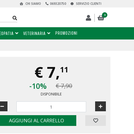
CHI SIAMO
069320750
SERVIZIO CLIENTI
0
PROMOZIONI
EOPATIA
VETERINARIA
€
7,
11
-10%
€ 7,90
DISPONIBILE
AGGIUNGI AL CARRELLO