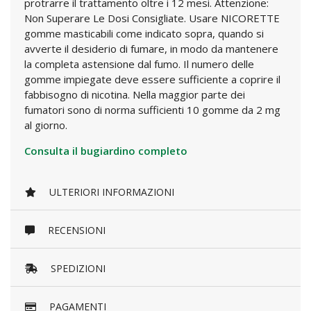
protrarre il trattamento oltre i 12 mesi. Attenzione:
Non Superare Le Dosi Consigliate. Usare NICORETTE
gomme masticabili come indicato sopra, quando si
avverte il desiderio di fumare, in modo da mantenere
la completa astensione dal fumo. Il numero delle
gomme impiegate deve essere sufficiente a coprire il
fabbisogno di nicotina. Nella maggior parte dei
fumatori sono di norma sufficienti 10 gomme da 2 mg
al giorno.
Consulta il bugiardino completo
ULTERIORI INFORMAZIONI
RECENSIONI
SPEDIZIONI
PAGAMENTI