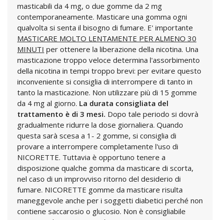
masticabili da 4 mg, o due gomme da 2 mg
contemporaneamente. Masticare una gomma ogni
qualvolta si senta il bisogno di fumare. E' importante
MASTICARE MOLTO LENTAMENTE PER ALMENO 30
MINUTI
per ottenere la liberazione della nicotina. Una
masticazione troppo veloce determina l'assorbimento
della nicotina in tempi troppo brevi: per evitare questo
inconveniente si consiglia di interrompere di tanto in
tanto la masticazione. Non utilizzare più di 15 gomme
da 4 mg al giorno.
La durata consigliata del
trattamento è di 3 mesi.
Dopo tale periodo si dovrà
gradualmente ridurre la dose giornaliera. Quando
questa sarà scesa a 1- 2 gomme, si consiglia di
provare a interrompere completamente l'uso di
NICORETTE. Tuttavia è opportuno tenere a
disposizione qualche gomma da masticare di scorta,
nel caso di un improvviso ritorno del desiderio di
fumare. NICORETTE gomme da masticare risulta
maneggevole anche per i soggetti diabetici perché non
contiene saccarosio o glucosio. Non è consigliabile