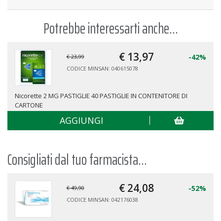
Potrebbe interessarti anche...
€ 13,
97
-42%
€ 23,99
CODICE MINSAN: 040615078
Nicorette 2 MG PASTIGLIE 40 PASTIGLIE IN CONTENITORE DI
CARTONE
AGGIUNGI
Consigliati dal tuo farmacista...
€ 24,
08
-52%
€ 49,90
CODICE MINSAN: 042176038