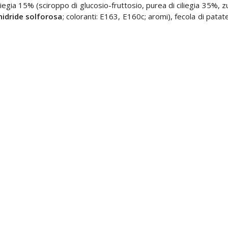
ciliegia 15% (sciroppo di glucosio-fruttosio, purea di ciliegia 35%, z
nidride solforosa
; coloranti: E163, E160c; aromi), fecola di patat