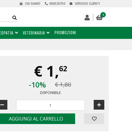
CHI SIAMO
069320750
SERVIZIO CLIENTI
0
PROMOZIONI
EOPATIA
VETERINARIA
€
1,
62
-10%
€ 1,80
DISPONIBILE
AGGIUNGI AL CARRELLO