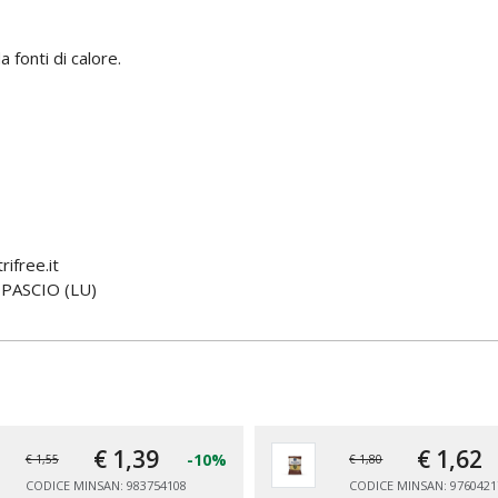
 fonti di calore.
ifree.it
PASCIO (LU)
€ 1,
39
€ 1,
62
-10%
€ 1,55
€ 1,80
CODICE MINSAN: 983754108
CODICE MINSAN: 9760421