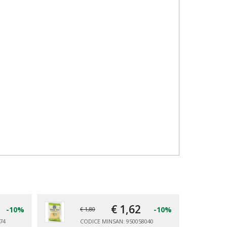
€ 1,
62
-10%
-10%
€ 1,80
74
CODICE MINSAN: 950058040