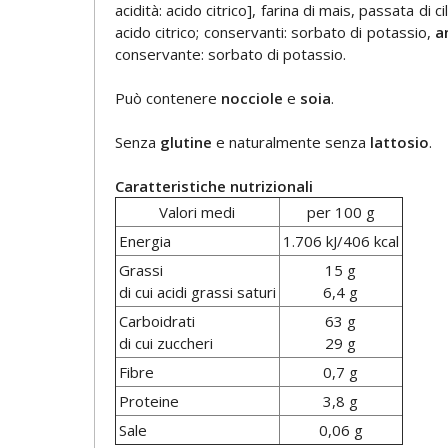
acidità: acido citrico], farina di mais, passata di 
acido citrico; conservanti: sorbato di potassio,
a
conservante: sorbato di potassio.
Può contenere
nocciole
e
soia
.
Senza
glutine
e naturalmente senza
lattosio
.
Caratteristiche nutrizionali
Valori medi
per 100 g
Energia
1.706 kJ/406 kcal
Grassi
15 g
di cui acidi grassi saturi
6,4 g
Carboidrati
63 g
di cui zuccheri
29 g
Fibre
0,7 g
Proteine
3,8 g
Sale
0,06 g