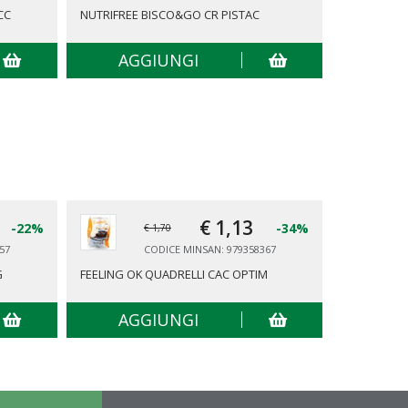
CC
NUTRIFREE BISCO&GO CR PISTAC
NUTRIFREE
AGGIUNGI
AG
€ 1,
13
-22%
-34%
€ 1,70
57
CODICE MINSAN: 979358367
G
FEELING OK QUADRELLI CAC OPTIM
FEELING O
AGGIUNGI
AG