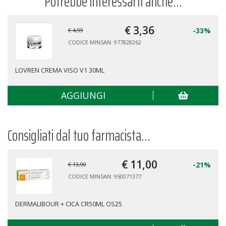
Potrebbe interessarti anche...
€ 3,
36
-33%
€ 4,99
CODICE MINSAN: 977828262
LOVREN CREMA VISO V1 30ML
AGGIUNGI
Consigliati dal tuo farmacista...
€ 11,
00
-21%
€ 13,90
CODICE MINSAN: 950071377
DERMALIBOUR + CICA CR50ML OS25