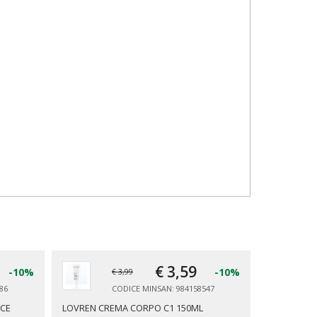
€ 3,
59
-10%
-10%
€ 3,99
86
CODICE MINSAN: 984158547
ICE
LOVREN CREMA CORPO C1 150ML
LOVREN LA