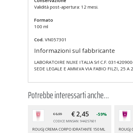
Conservazione
Validità post-apertura: 12 mesi.
Formato
100 ml
Cod.
VN057301
Informazioni sul fabbricante
LABORATOIRE NUXE ITALIA Srl C.F. 0314209004
SEDE LEGALE E AMM.VA VIA FABIO FILZI, 25 A 
Potrebbe interessarti anche...
€ 2,
45
-59%
€ 5,99
CODICE MINSAN: 944257601
ROUGJ CREMA CORPO IDRATANTE 150 ML
ROUGJ 