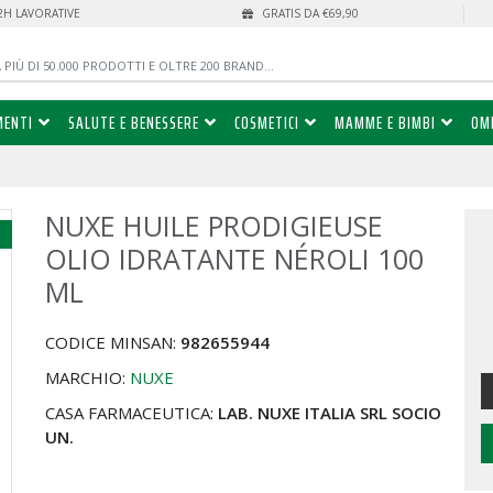
72H LAVORATIVE
GRATIS DA €69,90
MENTI
SALUTE E BENESSERE
COSMETICI
MAMME E BIMBI
OM
NUXE HUILE PRODIGIEUSE
%
OLIO IDRATANTE NÉROLI 100
ML
CODICE MINSAN:
982655944
MARCHIO:
NUXE
CASA FARMACEUTICA:
LAB. NUXE ITALIA SRL SOCIO
UN.