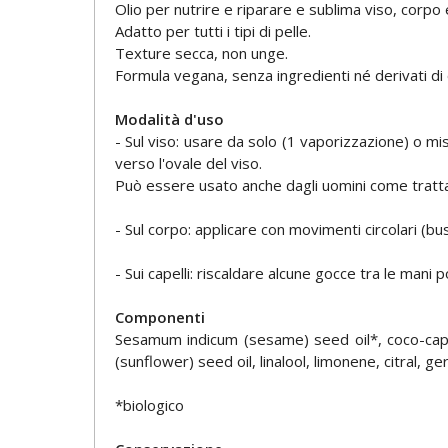
Olio per nutrire e riparare e sublima viso, corpo e
Adatto per tutti i tipi di pelle.
Texture secca, non unge.
Formula vegana, senza ingredienti né derivati di 
Modalità d'uso
- Sul viso: usare da solo (1 vaporizzazione) o m
verso l'ovale del viso.
Può essere usato anche dagli uomini come tratt
- Sul corpo: applicare con movimenti circolari (b
- Sui capelli: riscaldare alcune gocce tra le mani 
Componenti
Sesamum indicum (sesame) seed oil*, coco-capry
(sunflower) seed oil, linalool, limonene, citral, ger
*biologico