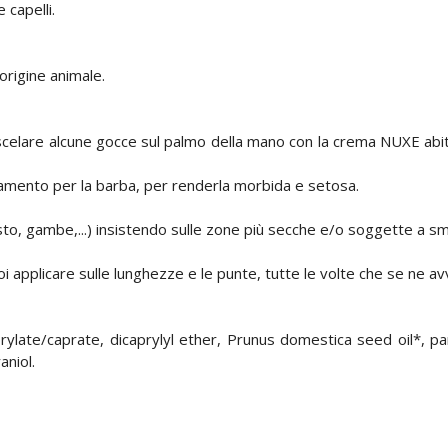
 capelli.
origine animale.
iscelare alcune gocce sul palmo della mano con la crema NUXE abit
amento per la barba, per renderla morbida e setosa.
usto, gambe,...) insistendo sulle zone più secche e/o soggette a sm
poi applicare sulle lunghezze e le punte, tutte le volte che se ne av
late/caprate, dicaprylyl ether, Prunus domestica seed oil*, pa
aniol.