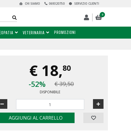
CHI SIAMO
069320750
SERVIZIO CLIENTI
0
PROMOZIONI
EOPATIA
VETERINARIA
€
18,
80
-52%
€ 39,50
DISPONIBILE
AGGIUNGI AL CARRELLO