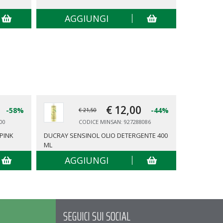
AGGIUNGI
AG
€ 12,
00
-58%
-44%
€ 21,50
00
CODICE MINSAN: 927288086
PINK
DUCRAY SENSINOL OLIO DETERGENTE 400
SOMATOLIN
ML
SNELLENTI 
AGGIUNGI
AG
SEGUICI SUI SOCIAL