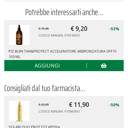
Potrebbe interessarti anche...
€ 9,
20
-53%
€ 19,40
CODICE MINSAN: 974159067
PIZ BUIN TAN&PROTECT ACCELERATORE ABBRONZATURA SPF15
150 ML
AGGIUNGI
Consigliati dal tuo farmacista...
€ 11,
90
-50%
€ 23,90
CODICE MINSAN: 973985967
SOLARI OLIO PROT EST KPF50+