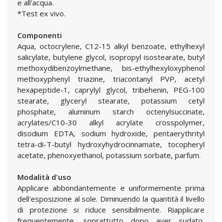
e all'acqua.
*Test ex vivo.
Componenti
Aqua, octocrylene, C12-15 alkyl benzoate, ethylhexyl
salicylate, butylene glycol, isopropyl isostearate, butyl
methoxydibenzoylmethane, bis-ethylhexyloxyphenol
methoxyphenyl triazine, triacontanyl PVP, acetyl
hexapeptide-1, caprylyl glycol, tribehenin, PEG-100
stearate, glyceryl stearate, potassium cetyl
phosphate, aluminum starch octenylsuccinate,
acrylates/C10-30 alkyl acrylate crosspolymer,
disodium EDTA, sodium hydroxide, pentaerythrityl
tetra-di-T-butyl hydroxyhydrocinnamate, tocopheryl
acetate, phenoxyethanol, potassium sorbate, parfum.
Modalità d'uso
Applicare abbondantemente e uniformemente prima
dell'esposizione al sole. Diminuendo la quantità il livello
di protezione si riduce sensibilmente. Riapplicare
frequentemente, soprattutto dopo aver sudato,