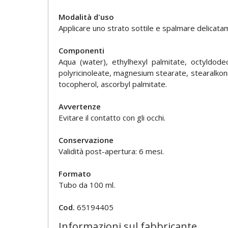
Modalità d'uso
Applicare uno strato sottile e spalmare delicata
Componenti
Aqua (water), ethylhexyl palmitate, octyldodec
polyricinoleate, magnesium stearate, stearalkoni
tocopherol, ascorbyl palmitate.
Avvertenze
Evitare il contatto con gli occhi.
Conservazione
Validità post-apertura: 6 mesi.
Formato
Tubo da 100 ml.
Cod.
65194405
Informazioni sul fabbricante