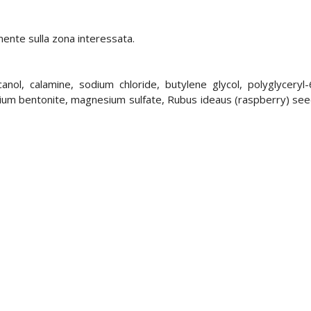
mente sulla zona interessata.
anol, calamine, sodium chloride, butylene glycol, polyglyceryl-
um bentonite, magnesium sulfate, Rubus ideaus (raspberry) seed o