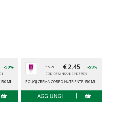
€ 2,
45
-59%
-59%
€ 5,99
01
CODICE MINSAN: 944257599
150 ML
ROUGJ CREMA CORPO NUTRIENTE 150 ML
ROUGJ CRE
150 ML
AGGIUNGI
AG