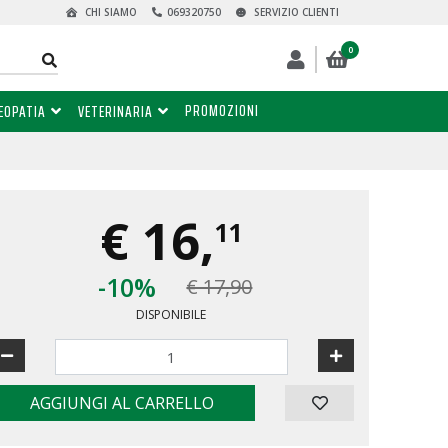
CHI SIAMO
069320750
SERVIZIO CLIENTI
0
PROMOZIONI
EOPATIA
VETERINARIA
€
16,
11
-10%
€ 17,90
DISPONIBILE
AGGIUNGI AL CARRELLO