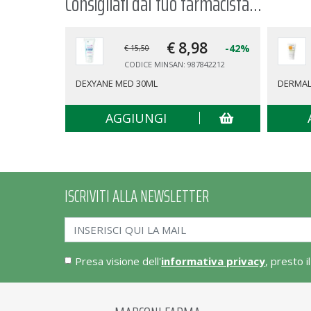
Consigliati dal tuo farmacista...
€ 8,
98
-42%
€ 15,50
CODICE MINSAN: 987842212
DEXYANE MED 30ML
DERMAL
AGGIUNGI
ISCRIVITI ALLA NEWSLETTER
Presa visione dell'
informativa privacy
, presto i