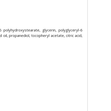
6 polyhydroxystearate, glycerin, polyglyceryl-6
il, propanediol, tocopheryl acetate, citric acid,