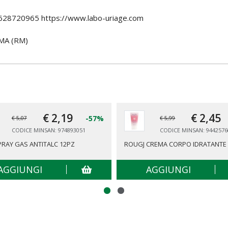
8720965 https://www.labo-uriage.com
MA (RM)
€ 2,
19
€ 2,
45
-57%
€ 5,07
€ 5,99
CODICE MINSAN: 974893051
CODICE MINSAN: 9442576
PRAY GAS ANTITALC 12PZ
ROUGJ CREMA CORPO IDRATANTE 
AGGIUNGI
AGGIUNGI