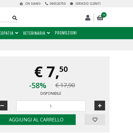
CHI SIAMO
069320750
SERVIZIO CLIENTI
0
PROMOZIONI
EOPATIA
VETERINARIA
€
7,
50
-58%
€ 17,90
DISPONIBILE
AGGIUNGI AL CARRELLO