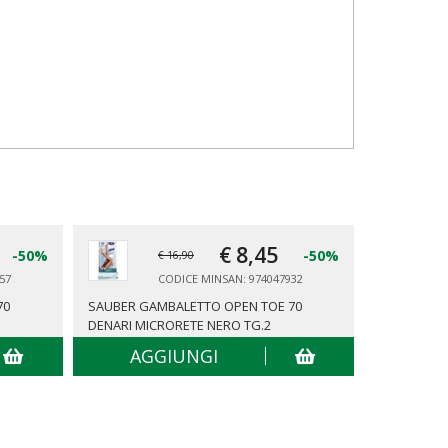
€ 8,
45
-50%
-50%
€ 16,90
57
CODICE MINSAN: 974047932
70
SAUBER GAMBALETTO OPEN TOE 70
SAUBER GA
DENARI MICRORETE NERO TG.2
AGGIUNGI
AG