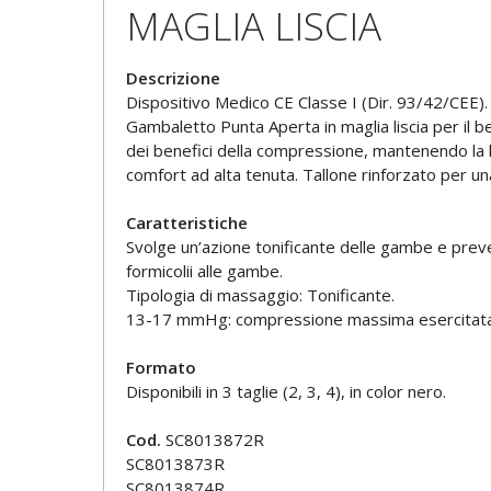
MAGLIA LISCIA
Descrizione
Dispositivo Medico CE Classe I (Dir. 93/42/CEE).
Gambaletto Punta Aperta in maglia liscia per il b
dei benefici della compressione, mantenendo la lib
comfort ad alta tenuta. Tallone rinforzato per una
Caratteristiche
Svolge un’azione tonificante delle gambe e preven
formicolii alle gambe.
Tipologia di massaggio: Tonificante.
13-17 mmHg: compressione massima esercitata all
Formato
Disponibili in 3 taglie (2, 3, 4), in color nero.
Cod.
SC8013872R
SC8013873R
SC8013874R