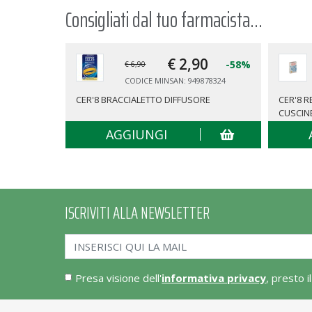
Consigliati dal tuo farmacista...
€ 2,
90
-58%
€ 6,90
CODICE MINSAN: 949878324
CER'8 BRACCIALETTO DIFFUSORE
CER'8 
CUSCIN
AGGIUNGI
ISCRIVITI ALLA NEWSLETTER
Presa visione dell'
informativa privacy
, presto i