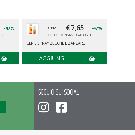
€ 7,
65
-47%
-47%
€ 14,50
09
CODICE MINSAN: 952039511
CER'8 SPRAY ZECCHE E ZANZARE
TENA PANT
AGGIUNGI
AG
SEGUICI SUI SOCIAL