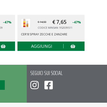
€ 7,
65
-47%
-47%
€ 14,50
09
CODICE MINSAN: 952039511
CER'8 SPRAY ZECCHE E ZANZARE
TENA PANT
AGGIUNGI
AG
SEGUICI SUI SOCIAL