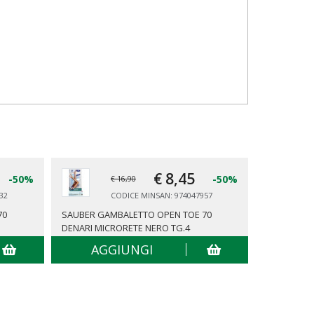
€ 8,
45
-50%
-50%
€ 16,90
32
CODICE MINSAN: 974047957
70
SAUBER GAMBALETTO OPEN TOE 70
SAUBER GA
DENARI MICRORETE NERO TG.4
AGGIUNGI
AG