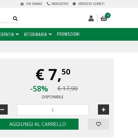
CHI SIAMO
069320750
SERVIZIO CLIENTI
0
PROMOZIONI
EOPATIA
VETERINARIA
€
7,
50
-58%
€ 17,90
DISPONIBILE
AGGIUNGI AL CARRELLO