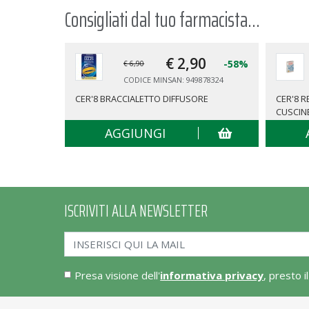
Consigliati dal tuo farmacista...
€ 2,
90
-58%
€ 6,90
CODICE MINSAN: 949878324
CER'8 BRACCIALETTO DIFFUSORE
CER'8 
CUSCIN
AGGIUNGI
ISCRIVITI ALLA NEWSLETTER
Presa visione dell'
informativa privacy
, presto i