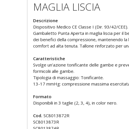
MAGLIA LISCIA
Descrizione
Dispositivo Medico CE Classe I (Dir. 93/42/CEE).
Gambaletto Punta Aperta in maglia liscia per il b
dei benefici della compressione, mantenendo la lib
comfort ad alta tenuta. Tallone rinforzato per una
Caratteristiche
Svolge un’azione tonificante delle gambe e preven
formicolii alle gambe.
Tipologia di massaggio: Tonificante.
13-17 mmHg: compressione massima esercitata all
Formato
Disponibili in 3 taglie (2, 3, 4), in color nero.
Cod.
SC8013872R
SC8013873R
SC8013874R