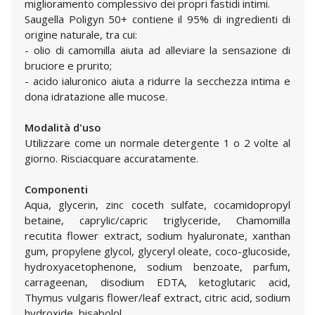
miglioramento complessivo dei propri fastidi intimi.
Saugella Poligyn 50+ contiene il 95% di ingredienti di
origine naturale, tra cui:
- olio di camomilla aiuta ad alleviare la sensazione di
bruciore e prurito;
- acido ialuronico aiuta a ridurre la secchezza intima e
dona idratazione alle mucose.
Modalità d'uso
Utilizzare come un normale detergente 1 o 2 volte al
giorno. Risciacquare accuratamente.
Componenti
Aqua, glycerin, zinc coceth sulfate, cocamidopropyl
betaine, caprylic/capric triglyceride, Chamomilla
recutita flower extract, sodium hyaluronate, xanthan
gum, propylene glycol, glyceryl oleate, coco-glucoside,
hydroxyacetophenone, sodium benzoate, parfum,
carrageenan, disodium EDTA, ketoglutaric acid,
Thymus vulgaris flower/leaf extract, citric acid, sodium
hydroxide, bisabolol.