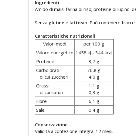
Ingredienti
Amido di mais; farina di riso; proteine di lupino; 
Senza
glutine
e
lattosio
. Può contenere tracce
Caratteristiche nutrizionali
Valori medi
per 100 g
Valore energetico
1458 kJ - 344 kcal
Proteine
3,7 g
Carboidrati
76,8 g
di cui zuccheri
4,0 g
Grassi
1,1 g
di cui saturi
0,3 g
Fibre
6,1 g
Sale
0,4 g
Conservazione
Validità a confezione integra: 12 mesi.