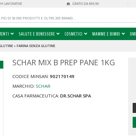
72H LAVORATIVE
GRATIS DA €69,90
MENTI
SALUTE E BENESSERE
COSMETICI
MAMME E BIMBI
OM
GLUTINE
»
FARINA SENZA GLUTINE
SCHAR MIX B PREP PANE 1KG
%
CODICE MINSAN:
902170149
MARCHIO:
SCHAR
CASA FARMACEUTICA:
DR.SCHAR SPA