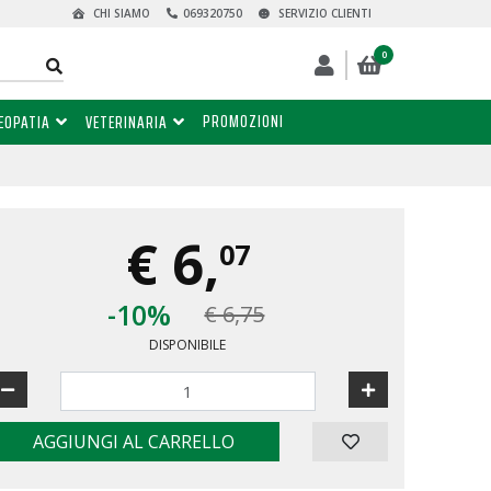
CHI SIAMO
069320750
SERVIZIO CLIENTI
0
PROMOZIONI
EOPATIA
VETERINARIA
€
6,
07
-10%
€ 6,75
DISPONIBILE
AGGIUNGI AL CARRELLO