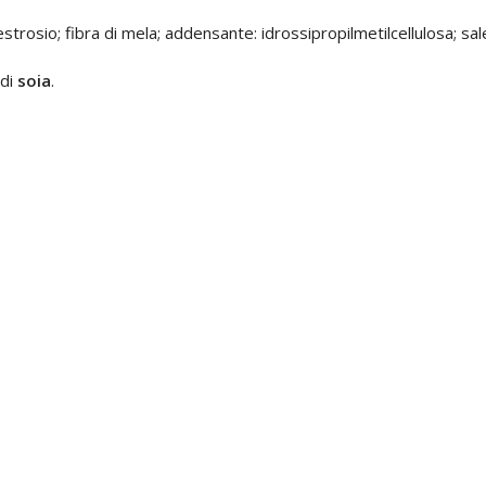
destrosio; fibra di mela; addensante: idrossipropilmetilcellulosa; sal
 di
soia
.