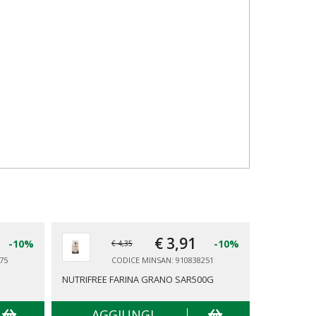
€ 3,
91
-10%
-10%
€ 4,35
75
CODICE MINSAN: 910838251
NUTRIFREE FARINA GRANO SAR500G
IPAFOOD P
AGGIUNGI
AG