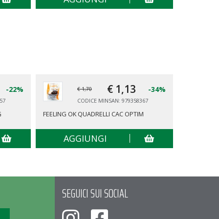
€ 1,
13
-22%
-34%
€ 1,70
57
CODICE MINSAN: 979358367
G
FEELING OK QUADRELLI CAC OPTIM
FEELING O
AGGIUNGI
AG
SEGUICI SUI SOCIAL