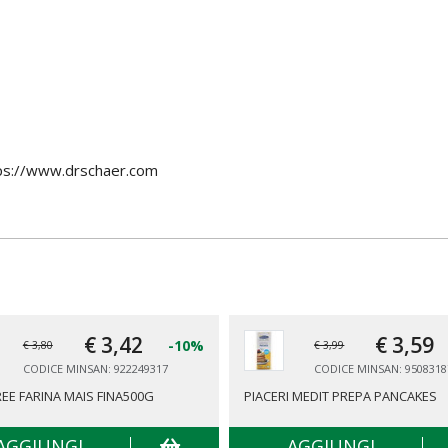
ps://www.drschaer.com
€ 3,
42
€ 3,
59
-10%
€ 3,80
€ 3,99
CODICE MINSAN: 922249317
CODICE MINSAN: 9508318
EE FARINA MAIS FINA500G
PIACERI MEDIT PREPA PANCAKES
AGGIUNGI
AGGIUNGI