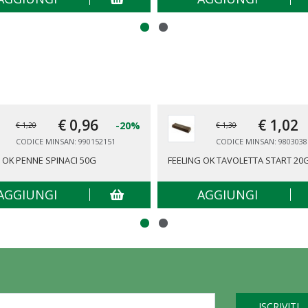
€ 0,
96
€ 1,
02
-20%
€ 1,20
€ 1,30
CODICE MINSAN: 990152151
CODICE MINSAN: 9803038
 OK PENNE SPINACI 50G
FEELING OK TAVOLETTA START 20
AGGIUNGI
AGGIUNGI