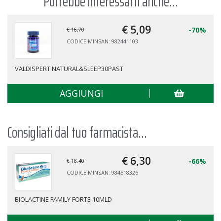
Potrebbe interessarti anche...
€ 5,
09
-70%
€ 16,70
CODICE MINSAN: 982441103
VALDISPERT NATURAL&SLEEP30PAST
AGGIUNGI
Consigliati dal tuo farmacista...
€ 6,
30
-66%
€ 18,40
CODICE MINSAN: 984518326
BIOLACTINE FAMILY FORTE 10MLD