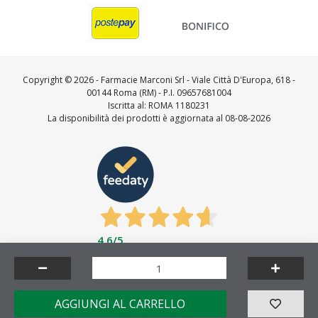
Copyright ©
2026 - Farmacie Marconi Srl - Viale Città D'Europa, 618 -
00144 Roma (RM) - P.I. 09657681004
Iscritta al: ROMA 1180231
La disponibilità dei prodotti è aggiornata al 08-08-2026
4,6
/5
Feedaty
4.7
/
5
-
23721
feedbacks
Made by
AGGIUNGI AL CARRELLO