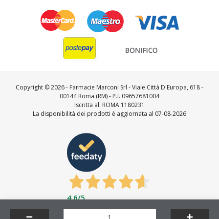
Copyright ©
2026 - Farmacie Marconi Srl - Viale Città D'Europa, 618 -
00144 Roma (RM) - P.I. 09657681004
Iscritta al: ROMA 1180231
La disponibilità dei prodotti è aggiornata al 07-08-2026
4,6
/5
Feedaty
4.7
/
5
-
23716
feedbacks