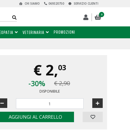
CHI SIAMO
069320750
SERVIZIO CLIENTI
0
PROMOZIONI
EOPATIA
VETERINARIA
€
2,
03
-30%
€ 2,90
DISPONIBILE
AGGIUNGI AL CARRELLO