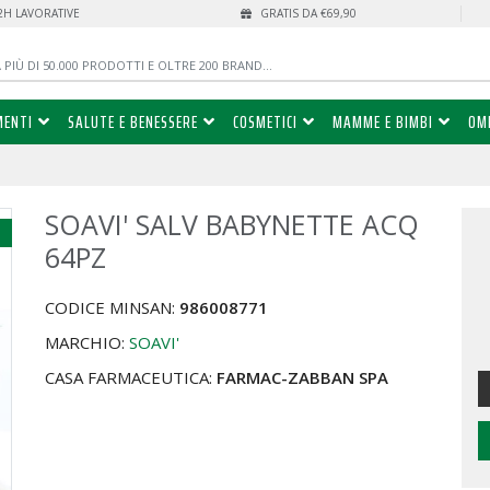
72H LAVORATIVE
GRATIS DA €69,90
MENTI
SALUTE E BENESSERE
COSMETICI
MAMME E BIMBI
OM
SOAVI' SALV BABYNETTE ACQ
%
64PZ
CODICE MINSAN:
986008771
MARCHIO:
SOAVI'
CASA FARMACEUTICA:
FARMAC-ZABBAN SPA