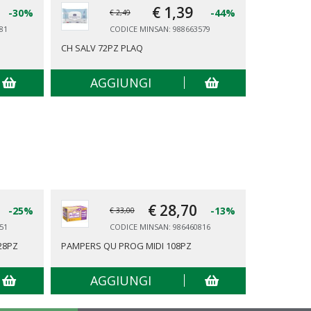
€ 1,
39
-30%
-44%
€ 2,49
81
CODICE MINSAN: 988663579
CH SALV 72PZ PLAQ
WIPES SOL
AGGIUNGI
AG
€ 28,
70
-25%
-13%
€ 33,00
51
CODICE MINSAN: 986460816
28PZ
PAMPERS QU PROG MIDI 108PZ
AGGIUNGI