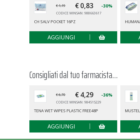
€ 0,
83
-30%
€ 1,19
CODICE MINSAN: 988663617
CH SALV POCKET 16PZ
HUMANA
AGGIUNGI
Consigliati dal tuo farmacista...
€ 4,
29
-36%
€ 6,70
CODICE MINSAN: 984515229
TENA WET WIPES PLASTIC FREE48P
MUSTEL
AGGIUNGI