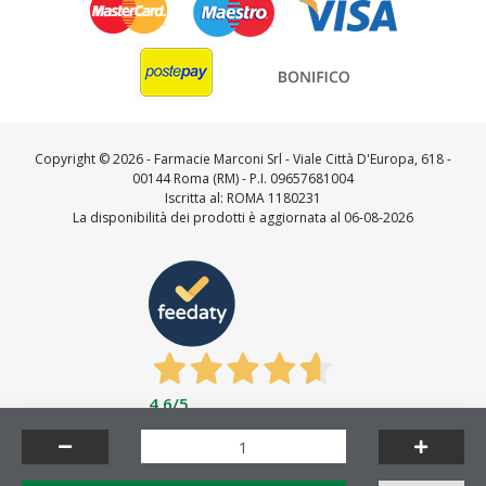
Copyright ©
2026 - Farmacie Marconi Srl - Viale Città D'Europa, 618 -
00144 Roma (RM) - P.I. 09657681004
Iscritta al: ROMA 1180231
La disponibilità dei prodotti è aggiornata al 06-08-2026
4,6
/5
Feedaty
4.7
/
5
-
23712
feedbacks