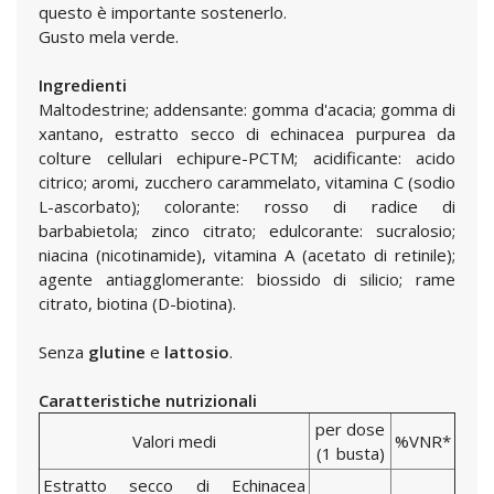
questo è importante sostenerlo.
Gusto mela verde.
Ingredienti
Maltodestrine; addensante: gomma d'acacia; gomma di
xantano, estratto secco di echinacea purpurea da
colture cellulari echipure-PCTM; acidificante: acido
citrico; aromi, zucchero carammelato, vitamina C (sodio
L-ascorbato); colorante: rosso di radice di
barbabietola; zinco citrato; edulcorante: sucralosio;
niacina (nicotinamide), vitamina A (acetato di retinile);
agente antiagglomerante: biossido di silicio; rame
citrato, biotina (D-biotina).
Senza
glutine
e
lattosio
.
Caratteristiche nutrizionali
per dose
Valori medi
%VNR*
(1 busta)
Estratto secco di Echinacea