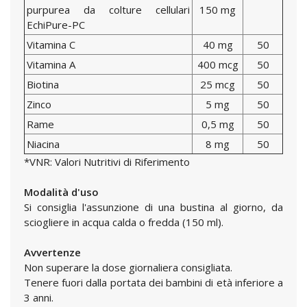
purpurea da colture cellulari
150 mg
EchiPure-PC
Vitamina C
40 mg
50
Vitamina A
400 mcg
50
Biotina
25 mcg
50
Zinco
5 mg
50
Rame
0,5 mg
50
Niacina
8 mg
50
*VNR: Valori Nutritivi di Riferimento
Modalità d'uso
Si consiglia l'assunzione di una bustina al giorno, da
sciogliere in acqua calda o fredda (150 ml).
Avvertenze
Non superare la dose giornaliera consigliata.
Tenere fuori dalla portata dei bambini di età inferiore a
3 anni.