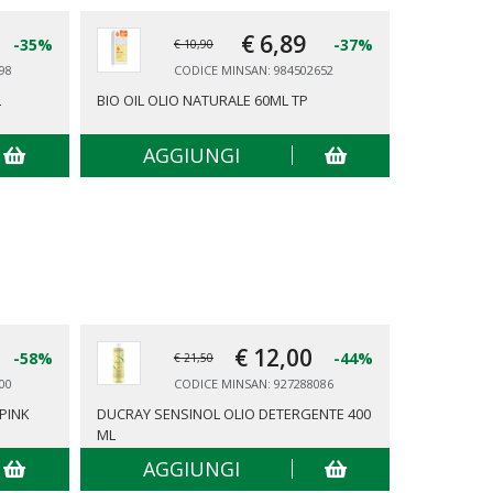
€ 6,
89
-35%
-37%
€ 10,90
98
CODICE MINSAN: 984502652
L
BIO OIL OLIO NATURALE 60ML TP
RILASTIL O
EMOLLIENT
AGGIUNGI
AG
€ 12,
00
-58%
-44%
€ 21,50
00
CODICE MINSAN: 927288086
PINK
DUCRAY SENSINOL OLIO DETERGENTE 400
SOMATOLIN
ML
SNELLENTI 
AGGIUNGI
AG