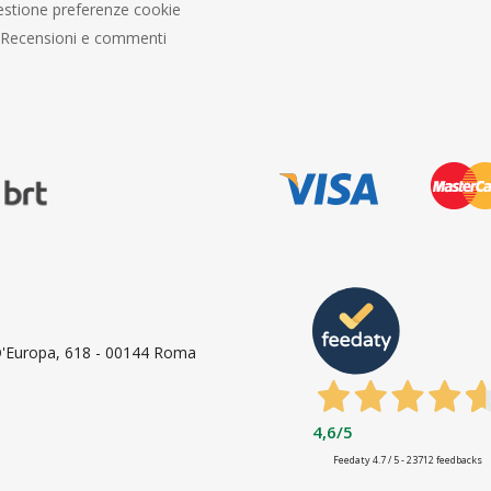
stione preferenze cookie
Recensioni e commenti
 D'Europa, 618 - 00144 Roma
4,6
/5
Feedaty
4.7
/
5
-
23712
feedbacks