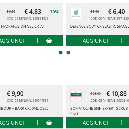
€ 4,
83
€ 6,
40
-30%
€ 6,90
€ 9,90
CODICE MINSAN: 938881529
CODICE MINSAN: 9874255
L HYDRAFUSION GEL CR 75
DEFENCE BODY CR ELASTIC SMAG
AGGIUNGI
AGGIUNGI
€ 9,
90
€ 10,
88
€ 26,00
CODICE MINSAN: 950017881
CODICE MINSAN: 9830316
IBOUR + BARR CR50ML OS25
SOMATOLINE SKIN EXPERT SCRUB 
SALT
AGGIUNGI
AGGIUNGI