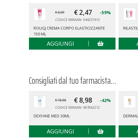
€ 2,
47
-59%
€ 5,99
CODICE MINSAN: 944257613
ROUGJ CREMA CORPO ELASTICIZZANTE
RILASTI
150 ML
AGGIUNGI
Consigliati dal tuo farmacista...
€ 8,
98
-42%
€ 15,50
CODICE MINSAN: 987842212
DEXYANE MED 30ML
DERMAL
AGGIUNGI