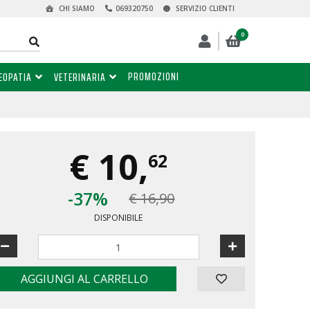
CHI SIAMO
069320750
SERVIZIO CLIENTI
0
PROMOZIONI
EOPATIA
VETERINARIA
€
10,
62
-37%
€ 16,90
DISPONIBILE
AGGIUNGI AL CARRELLO