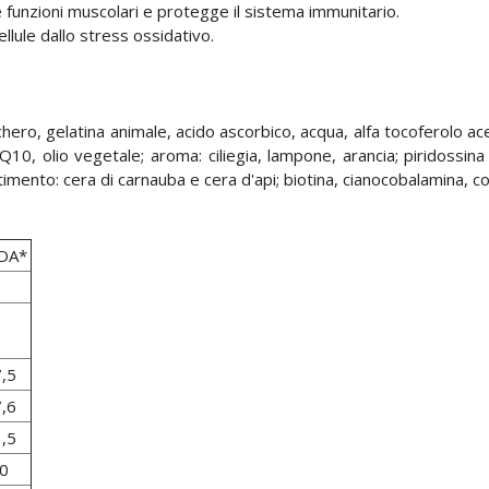
 funzioni muscolari e protegge il sistema immunitario.
llule dallo stress ossidativo.
chero, gelatina animale, acido ascorbico, acqua, alfa tocoferolo a
10, olio vegetale; aroma: ciliegia, lampone, arancia; piridossina
timento: cera di carnauba e cera d'api; biotina, cianocobalamina, co
DA*
,5
,6
,5
0