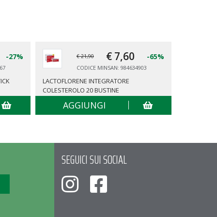
€ 7,
60
-27%
-65%
€ 21,90
67
CODICE MINSAN: 984634903
ICK
LACTOFLORENE INTEGRATORE
SWISSE AC
COLESTEROLO 20 BUSTINE
AGGIUNGI
AG
SEGUICI SUI SOCIAL