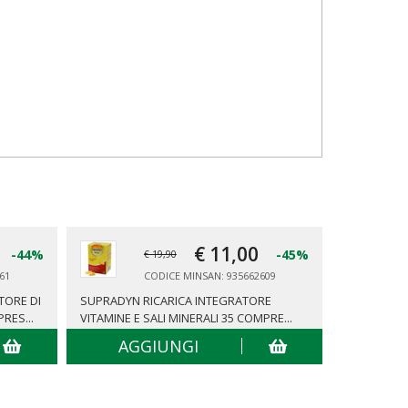
€ 11,
00
-44%
-45%
€ 19,90
61
CODICE MINSAN: 935662609
TORE DI
SUPRADYN RICARICA INTEGRATORE
SUPRADYN 
RES...
VITAMINE E SALI MINERALI 35 COMPRE...
VITAMINE E
AGGIUNGI
AG