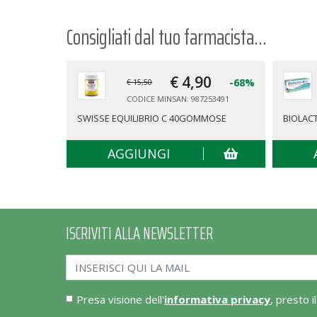
Consigliati dal tuo farmacista...
€ 4,
90
-68%
€ 15,50
CODICE MINSAN: 987253491
SWISSE EQUILIBRIO C 40GOMMOSE
BIOLACT
AGGIUNGI
ISCRIVITI ALLA NEWSLETTER
Presa visione dell'
informativa privacy
, presto i