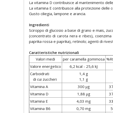
La vitamina D contribuisce al mantenimento delle
La vitamina E contribuisce alla protezione delle ce
Gusto ciliegia, lampone e arancia.
Ingredienti
Sciroppo di glucosio a base di grano e mais, zuc
(concentrato di carota nera e ribes), coenzima Q
paprika rossa e paprika), retinolo; agenti di rives
Caratteristiche nutrizionali
Valori medi
per caramella gommosa
%R
Valore energetico
6,2 kcal - 25,6 kJ
Carboidrati
1,4 g
di cui zuccheri
1,1 g
Vitamina A
300 µg
37
Vitamina D
1,88 µg
37
Vitamina E
4,03 mg
33
Vitamina B6
0,70 mg
5