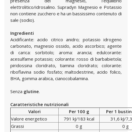
presenza del magnesio, l’equilibrio
elettrolitico/idrosalino. Supradyn Magnesio e Potassio
non contiene zucchero e ha un bassissimo contenuto di
sale (sodio).
Ingredienti
Acidificante: acido citrico anidro; potassio idrogeno
carbonato, magnesio ossido, acido ascorbico; agente
di carica: sorbitolo; aroma: arancia; edulcorante:
acesulfame potassio; colorante: rosso di barbabietola;
piridossina cloridrato, tiamina cloridrato; colorante:
riboflavina sodio fosfato; maltodestrine, acido folico,
BHA, gomma arabica, cianocobalamina.
Senza
glutine
.
Caratteristiche nutrizionali
Valori
Per 100 g
Per 1 bustin
Valore energetico
791 kJ/183 kcal
31,6 kJ/7,3
Grassi
0 g
0 g