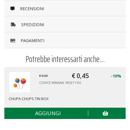
RECENSIONI
SPEDIZIONI
PAGAMENTI
Potrebbe interessarti anche...
€ 0,
45
-10%
€ 0,50
CODICE MINSAN: 905211102
CHUPA CHUPS TIN BOX
B
AGGIUNGI