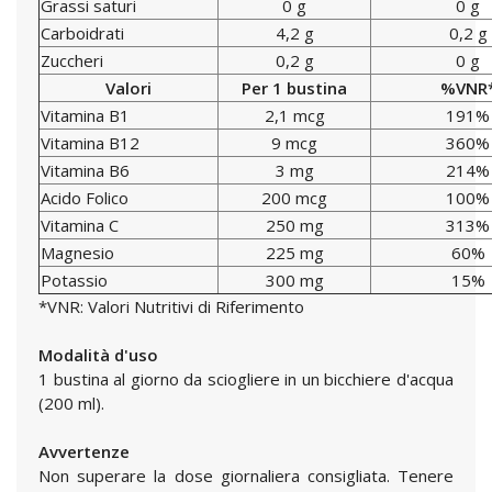
Grassi saturi
0 g
0 g
Carboidrati
4,2 g
0,2 g
Zuccheri
0,2 g
0 g
Valori
Per 1 bustina
%VNR
Vitamina B1
2,1 mcg
191%
Vitamina B12
9 mcg
360%
Vitamina B6
3 mg
214%
Acido Folico
200 mcg
100%
Vitamina C
250 mg
313%
Magnesio
225 mg
60%
Potassio
300 mg
15%
*VNR: Valori Nutritivi di Riferimento
Modalità d'uso
1 bustina al giorno da sciogliere in un bicchiere d'acqua
(200 ml).
Avvertenze
Non superare la dose giornaliera consigliata. Tenere