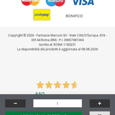
Copyright ©
2026 - Farmacie Marconi Srl - Viale Città D'Europa, 618 -
00144 Roma (RM) - P.I. 09657681004
Iscritta al: ROMA 1180231
La disponibilità dei prodotti è aggiornata al 08-08-2026
4,6
/5
Feedaty
4.7
/
5
-
23721
feedbacks