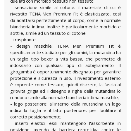
due lati con morbido tessuto non tessuto:
- sensazione simile al cotone: il materiale di cui è
rivestito TENA Men Premium Fit è elasticizzato, così
da adattarsi perfettamente al corpo, come la normale
biancheria intima. Inoltre è particolarmente morbido e
sottile, simile ad un tessuto di cotone;
- traspirante;
- design maschile: TENA Men Premium Fit è
specificamente studiato per gli uomini, la mutandina ha
un taglio tipo boxer a vita bassa, che permette di
indossarlo con qualsiasi tipo di abbigliamento. Il
girogamba è opportunamente disegnato per garantire
protezione e sicurezza in uso. Il rivestimento esterno
è coprente come tessuto, quindi discreto, la fascia al
girovita grigia ed il disegno a righe della mutandina lo
rendono simile alla normale biancheria intima maschile;
- logo posteriore: all'interno della mutandina un logo
indica la taglia e il lato posteriore, per facilitare il
corretto posizionamento;
- inserti elastici: essi mantengono l'assorbente in
posizione, agendo da barriera protettiva contro le