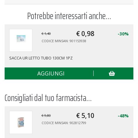
Potrebbe interessarti anche...
€ 0,
98
-30%
€ 1,40
CODICE MINSAN: 901153938
SACCA UR LETTO TUBO 130CM 1PZ
AGGIUNGI
Consigliati dal tuo farmacista...
€ 5,
10
-48%
€ 9,80
CODICE MINSAN: 902812799