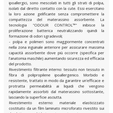
ipoallergici, sono mescolati in tutti gli strati di polpa,
isolati dal diretto contatto con la cute. Essi esercitano
la loro azione gelificante senza compromettere la
compattezza del materassino assorbente. La
tecnologia "ODOUR CONTROL™" inibisce la
proliferazione batterica neutralizzando quindi la
formazione di odori sgradevoli;
- polpa e polimeri sono maggiormente concentrati
nella zona inguinale anteriore per assicurare massima
capacità assorbente dove più occorre (specifica per
l'anatomia maschile) aumentando sicurezza ed efficacia
del prodotto.
Rivestimento filtrante interno: tessuto non tessuto in
fibra di polipropilene ipoallergenico. Morbido e
resistente, trattato in modo da garantire un'efficace e
protratta permeabilità ai liquidi che vengono
rapidamente assorbiti dal materassino sottostante,
lasciando la superficie asciutta.
Rivestimento esterno: materiale elasticizzato
costituito da un film laminato microforato rivestito sui