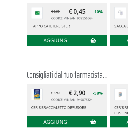
€ 0,
45
-10%
€ 0,50
CODICE MINSAN: 908556564
TAPPO CATETERE STER
SACCA 
AGGIUNGI
Consigliati dal tuo farmacista...
€ 2,
90
-58%
€ 6,90
CODICE MINSAN: 949878324
CER'8 BRACCIALETTO DIFFUSORE
CER'8 
CUSCIN
AGGIUNGI