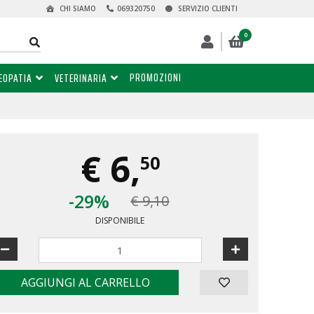
CHI SIAMO
069320750
SERVIZIO CLIENTI
0
PROMOZIONI
EOPATIA
VETERINARIA
€
6,
50
-29%
€ 9,10
DISPONIBILE
AGGIUNGI AL CARRELLO