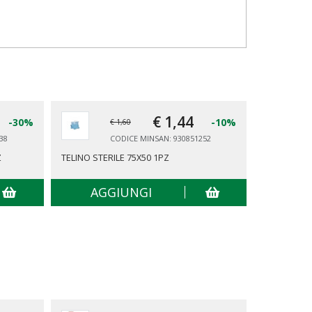
€ 1,
44
-30%
-10%
€ 1,60
38
CODICE MINSAN: 930851252
Z
TELINO STERILE 75X50 1PZ
LIGHTS BY
AGGIUNGI
AG