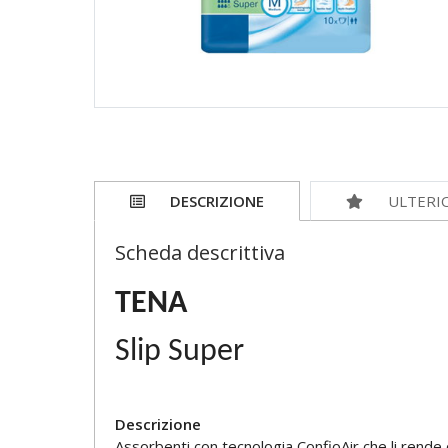
DESCRIZIONE
ULTERI
Scheda descrittiva
TENA
Slip Super
Descrizione
Assorbenti con tecnologia ConfioAir che li rende 