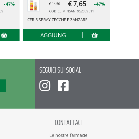
€ 7,
65
-47%
-47%
€ 14,50
09
CODICE MINSAN: 952039511
CER'8 SPRAY ZECCHE E ZANZARE
TENA PANT
AGGIUNGI
AG
SEGUICI SUI SOCIAL
CONTATTACI
Le nostre farmacie