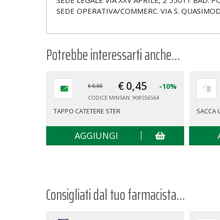
SEDE LEGALE VIA XXV APRILE, 2 55011 BAD. 
SEDE OPERATIVA/COMMERC. VIA S. QUASIMOD
Potrebbe interessarti anche...
€ 0,
45
-10%
€ 0,50
CODICE MINSAN: 908556564
TAPPO CATETERE STER
SACCA 
AGGIUNGI
Consigliati dal tuo farmacista...