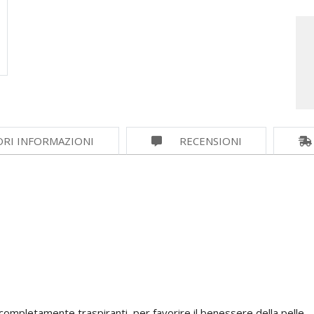
ORI INFORMAZIONI
RECENSIONI
completamente traspiranti, per favorire il benessere della pelle.