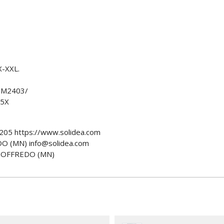
X-XXL.
SM2403/
5X
205 https://www.solidea.com
O (MN) info@solidea.com
GOFFREDO (MN)