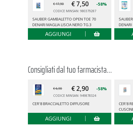
€ 7,
50
-58%
€ 17,90
CODICE MINSAN: 980379287
SAUBER GAMBALETTO OPEN TOE 70
SAUBER
DENARI MAGLIA LISCIA NERO TG.3
DENARI 
AGGIUNGI
Consigliati dal tuo farmacista...
€ 2,
90
-58%
€ 6,90
CODICE MINSAN: 949878324
CER'8 BRACCIALETTO DIFFUSORE
CER'8 
CUSCIN
AGGIUNGI