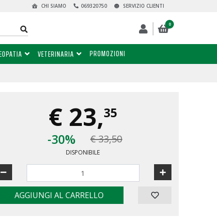
CHI SIAMO
069320750
SERVIZIO CLIENTI
0
PROMOZIONI
EOPATIA
VETERINARIA
€
23,
35
-30%
€ 33,50
DISPONIBILE
AGGIUNGI AL CARRELLO