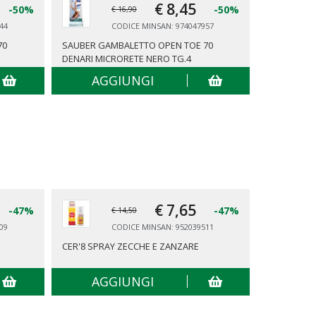
€ 8,
45
-50%
-50%
€ 16,90
44
CODICE MINSAN: 974047957
70
SAUBER GAMBALETTO OPEN TOE 70
SAUBER GA
DENARI MICRORETE NERO TG.4
DENARI MI
AGGIUNGI
AG
€ 7,
65
-47%
-47%
€ 14,50
09
CODICE MINSAN: 952039511
CER'8 SPRAY ZECCHE E ZANZARE
TENA PANT
AGGIUNGI
AG