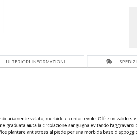
ULTERIORI INFORMAZIONI
SPEDIZ
raordinariamente velato, morbido e confortevole. Offre un valido s
 graduata aiuta la circolazione sanguigna evitando l'aggravarsi di
fice plantare antistress al piede per una morbida base d'appoggio. 