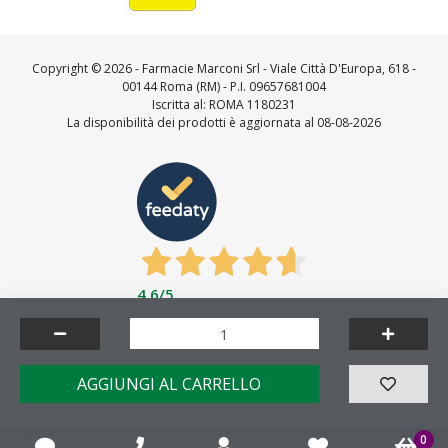
Copyright ©
2026 - Farmacie Marconi Srl - Viale Città D'Europa, 618 -
00144 Roma (RM) - P.I. 09657681004
Iscritta al: ROMA 1180231
La disponibilità dei prodotti è aggiornata al 08-08-2026
4,6
/5
Feedaty
4.7
/
5
-
23721
feedbacks
Made by
AGGIUNGI AL CARRELLO
0