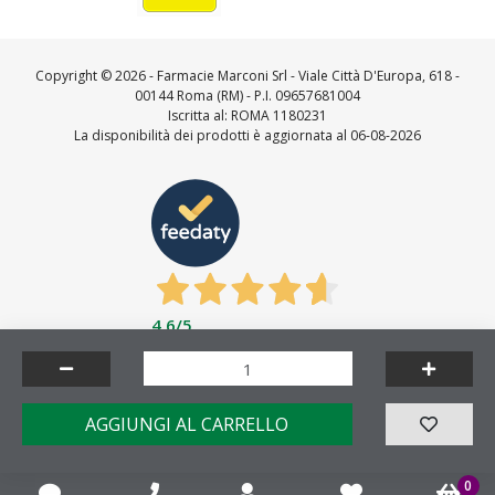
Copyright ©
2026 - Farmacie Marconi Srl - Viale Città D'Europa, 618 -
00144 Roma (RM) - P.I. 09657681004
Iscritta al: ROMA 1180231
La disponibilità dei prodotti è aggiornata al 06-08-2026
4,6
/5
Feedaty
4.7
/
5
-
23712
feedbacks
Made by
AGGIUNGI AL CARRELLO
0