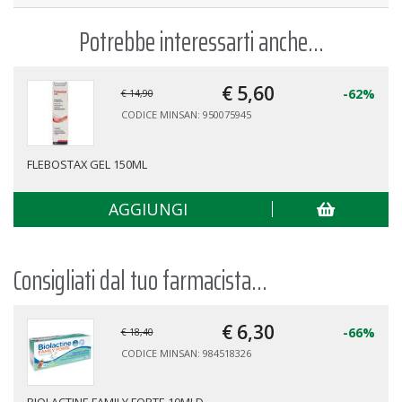
Potrebbe interessarti anche...
€ 5,
60
-62%
€ 14,90
CODICE MINSAN: 950075945
FLEBOSTAX GEL 150ML
AGGIUNGI
Consigliati dal tuo farmacista...
€ 6,
30
-66%
€ 18,40
CODICE MINSAN: 984518326