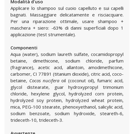
Modalità d'uso
Applicare lo shampoo sul cuoio capelluto e sui capelli
bagnati. Massaggiare delicatamente e risciacquare.
Per una riparazione ottimale, usare shampoo +
maschera + siero: -63% di danni superficiali dopo 1
applicazione (test strumentale).
Componenti
Aqua (water), sodium laureth sulfate, cocamidopropyl
betaine, dimethicone, sodium chloride, parfum
(fragrance), acetic acid, allantoin, amodimethicone,
carbomer, CI 77891 (titanium dioxide), citric acid, coco-
betaine,
Cocos nucifera
oil (coconut oil), fumaric acid,
glycol distearate, guar hydroxypropyl trimonium
chloride, hexylene glycol, hydrolyzed corn protein,
hydrolyzed soy protein, hydrolyzed wheat protein,
mica, PEG-100 stearate, phenoxyethanol, salicylic acid,
sodium benzoate, sodium hydroxide, steareth-6,
trideceth-10, trideceth-3.
Avvertenze