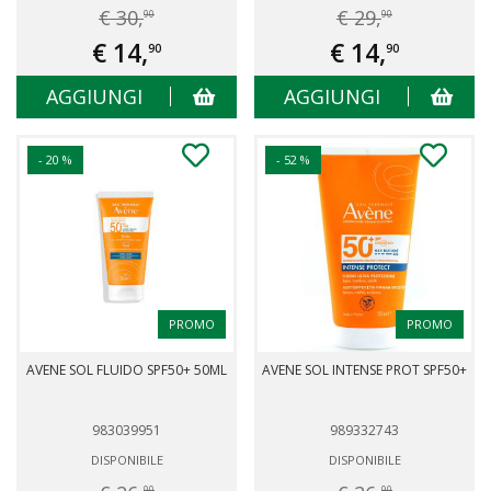
€ 30,
€ 29,
90
90
€ 14,
€ 14,
90
90
AGGIUNGI
AGGIUNGI
- 20 %
- 52 %
PROMO
PROMO
AVENE SOL FLUIDO SPF50+ 50ML
AVENE SOL INTENSE PROT SPF50+
983039951
989332743
DISPONIBILE
DISPONIBILE
90
90