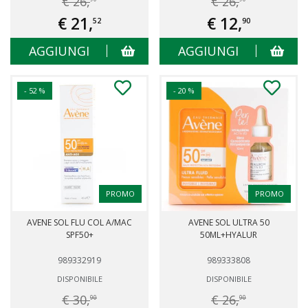
€ 26,
€ 26,
€ 21,
€ 12,
52
90
AGGIUNGI
AGGIUNGI
- 52 %
- 20 %
PROMO
PROMO
AVENE SOL FLU COL A/MAC
AVENE SOL ULTRA 50
SPF50+
50ML+HYALUR
989332919
989333808
DISPONIBILE
DISPONIBILE
€ 30,
€ 26,
90
90