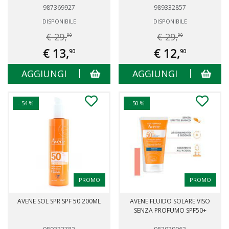
987369927
989332857
DISPONIBILE
DISPONIBILE
€ 29,
€ 29,
90
90
€ 13,
€ 12,
90
90
AGGIUNGI
AGGIUNGI
- 54 %
- 50 %
PROMO
PROMO
AVENE SOL SPR SPF 50 200ML
AVENE FLUIDO SOLARE VISO
SENZA PROFUMO SPF50+