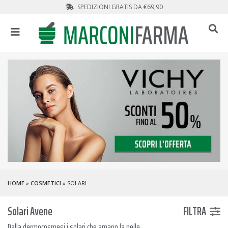
SPEDIZIONI GRATIS DA €69,90
HOME
»
COSMETICI
» SOLARI
Solari Avene
FILTRA
Dalla dermocosmesi i solari che amano la pelle