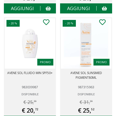
AGGIUNGI
AGGIUNGI
- 20 %
- 20 %
PROMO
PROMO
AVENE SOL FLUIDO MIN SPF50+
AVENE SOL SUNSIMED
PIGMENT80ML
983039987
987315963
DISPONIBILE
DISPONIBILE
€ 25,
€ 31,
90
90
€ 20,
€ 25,
72
52