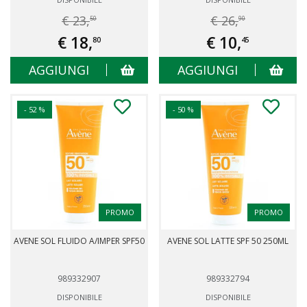
€ 23,
€ 26,
50
90
€ 18,
€ 10,
80
45
AGGIUNGI
AGGIUNGI
- 52 %
- 50 %
PROMO
PROMO
AVENE SOL FLUIDO A/IMPER SPF50
AVENE SOL LATTE SPF 50 250ML
989332907
989332794
DISPONIBILE
DISPONIBILE