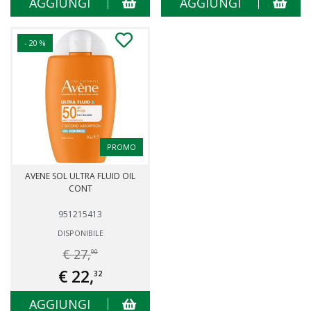
AGGIUNGI
AGGIUNGI
- 20 %
PROMO
AVENE SOL ULTRA FLUID OIL
CONT
951215413
DISPONIBILE
€ 27,
90
€ 22,
32
AGGIUNGI