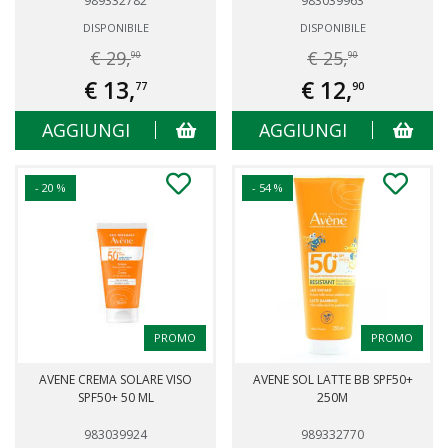
989332782
983039963
DISPONIBILE
DISPONIBILE
€ 29,
€ 25,
90
90
€ 13,
€ 12,
77
90
AGGIUNGI
AGGIUNGI
- 20 %
- 54 %
PROMO
PROMO
AVENE CREMA SOLARE VISO
AVENE SOL LATTE BB SPF50+
SPF50+ 50 ML
250M
983039924
989332770