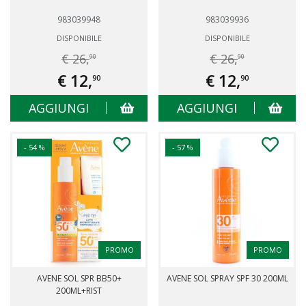
983039948
983039936
DISPONIBILE
DISPONIBILE
€ 26,
€ 26,
90
90
€ 12,
€ 12,
90
90
AGGIUNGI
AGGIUNGI
- 54 %
- 57 %
PROMO
PROMO
AVENE SOL SPR BB50+
AVENE SOL SPRAY SPF 30 200ML
200ML+RIST