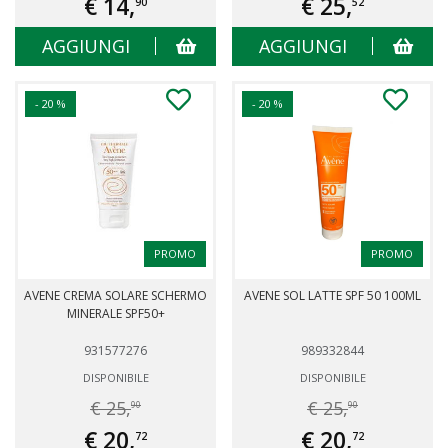
€ 14,
€ 25,
90
52
AGGIUNGI
AGGIUNGI
- 20 %
- 20 %
PROMO
PROMO
AVENE CREMA SOLARE SCHERMO
AVENE SOL LATTE SPF 50 100ML
MINERALE SPF50+
931577276
989332844
DISPONIBILE
DISPONIBILE
€ 25,
€ 25,
90
90
€ 20,
€ 20,
72
72