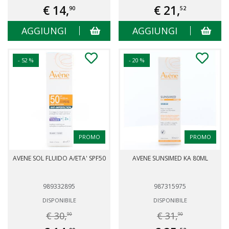
€ 14,
€ 21,
90
52
AGGIUNGI
AGGIUNGI
- 52 %
- 20 %
PROMO
PROMO
AVENE SOL FLUIDO A/ETA' SPF50
AVENE SUNSIMED KA 80ML
989332895
987315975
DISPONIBILE
DISPONIBILE
€ 30,
€ 31,
90
90