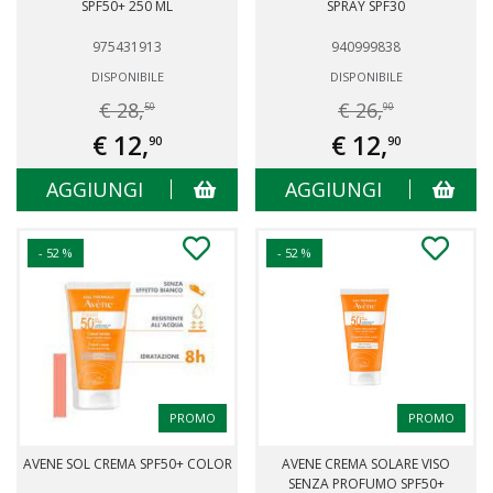
SPF50+ 250 ML
SPRAY SPF30
975431913
940999838
DISPONIBILE
DISPONIBILE
€ 28,
€ 26,
50
90
€ 12,
€ 12,
90
90
AGGIUNGI
AGGIUNGI
- 52 %
- 52 %
PROMO
PROMO
AVENE SOL CREMA SPF50+ COLOR
AVENE CREMA SOLARE VISO
SENZA PROFUMO SPF50+