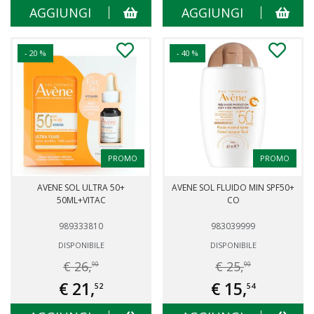
AGGIUNGI
AGGIUNGI
- 20 %
- 40 %
PROMO
PROMO
AVENE SOL ULTRA 50+
AVENE SOL FLUIDO MIN SPF50+
50ML+VITAC
CO
989333810
983039999
DISPONIBILE
DISPONIBILE
€ 26,
€ 25,
90
90
€ 21,
€ 15,
52
54