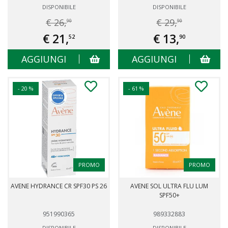
DISPONIBILE
DISPONIBILE
€ 26,
€ 29,
90
90
€ 21,
€ 13,
52
90
AGGIUNGI
AGGIUNGI
- 20 %
- 61 %
PROMO
PROMO
AVENE HYDRANCE CR SPF30 PS 26
AVENE SOL ULTRA FLU LUM
SPF50+
951990365
989332883
DISPONIBILE
DISPONIBILE