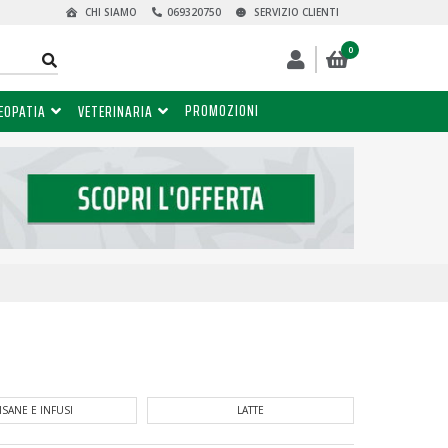
CHI SIAMO
069320750
SERVIZIO CLIENTI
0
PROMOZIONI
EOPATIA
VETERINARIA
ISANE E INFUSI
LATTE