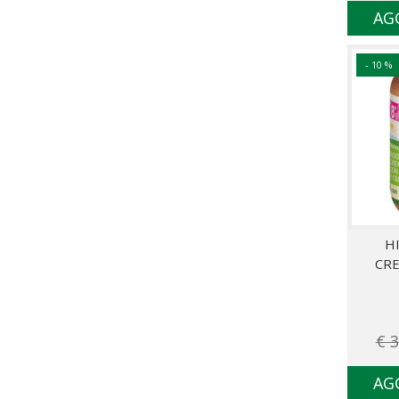
AG
- 10 %
H
CR
€ 3
AG