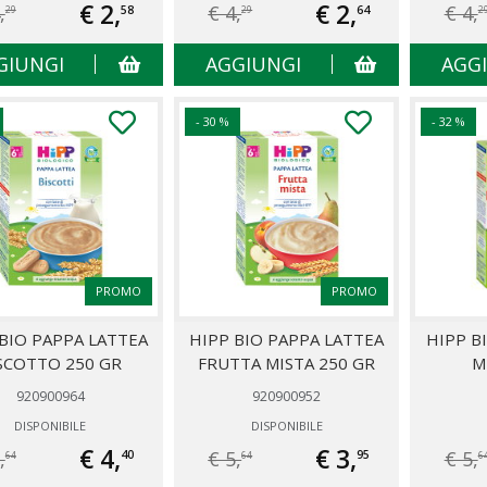
€ 2,
€ 2,
,
€ 4,
€ 4,
58
64
29
29
2
GIUNGI
AGGIUNGI
AGG
- 30 %
- 32 %
PROMO
PROMO
BIO PAPPA LATTEA
HIPP BIO PAPPA LATTEA
HIPP B
SCOTTO 250 GR
FRUTTA MISTA 250 GR
M
920900964
920900952
DISPONIBILE
DISPONIBILE
€ 4,
€ 3,
,
€ 5,
€ 5,
40
95
64
64
6