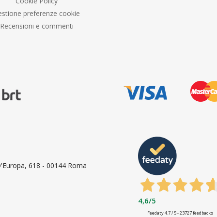
Cookie Policy
stione preferenze cookie
Recensioni e commenti
 D'Europa, 618 - 00144 Roma
4,6
/5
Feedaty
4.7
/
5
-
23727
feedbacks