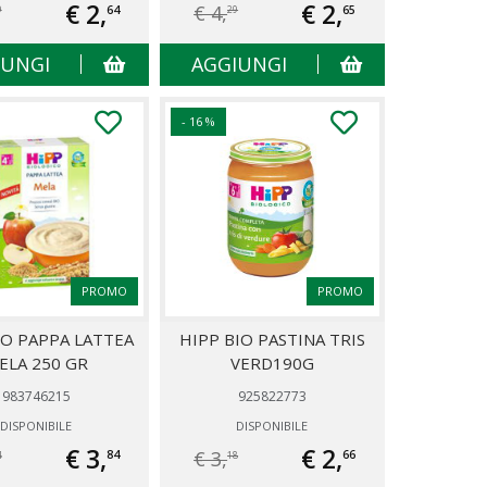
€ 2,
€ 2,
€ 4,
64
65
9
29
IUNGI
AGGIUNGI
- 16 %
PROMO
PROMO
IO PAPPA LATTEA
HIPP BIO PASTINA TRIS
ELA 250 GR
VERD190G
983746215
925822773
DISPONIBILE
DISPONIBILE
€ 3,
€ 2,
€ 3,
84
66
4
18