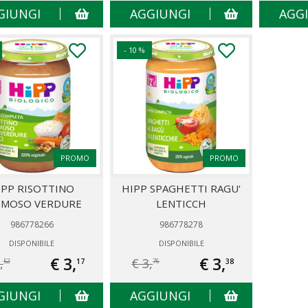
GIUNGI
AGGIUNGI
AGG
- 10 %
PROMO
PROMO
IPP RISOTTINO
HIPP SPAGHETTI RAGU'
EMOSO VERDURE
LENTICCH
986778266
986778278
DISPONIBILE
DISPONIBILE
€ 3,
€ 3,
,
€ 3,
17
38
52
76
GIUNGI
AGGIUNGI