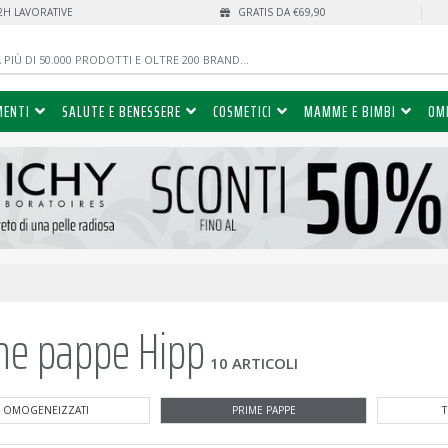
72H LAVORATIVE
GRATIS DA €69,90
MENTI
SALUTE E BENESSERE
COSMETICI
MAMME E BIMBI
OM
me pappe Hipp
10 ARTICOLI
OMOGENEIZZATI
PRIME PAPPE
T