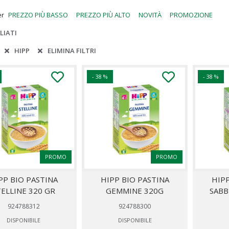
er
PREZZO PIÙ BASSO
PREZZO PIÙ ALTO
NOVITÀ
PROMOZIONE
LIATI
:
HIPP
ELIMINA FILTRI
- 38 %
- 38 %
PROMO
PROMO
PP BIO PASTINA
HIPP BIO PASTINA
HIPP
TELLINE 320 GR
GEMMINE 320G
SABB
924788312
924788300
DISPONIBILE
DISPONIBILE