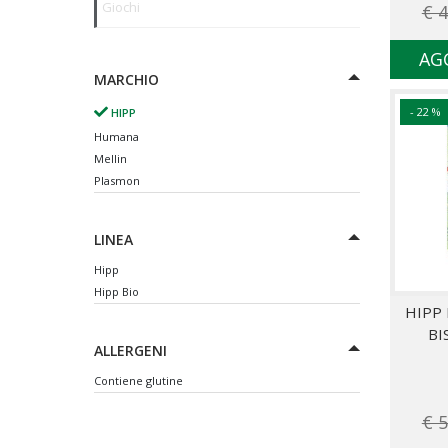
Giochi
€ 4
AG
MARCHIO
- 22 %
HIPP
Humana
Mellin
Plasmon
LINEA
Hipp
Hipp Bio
HIPP 
BI
ALLERGENI
Contiene glutine
€ 5