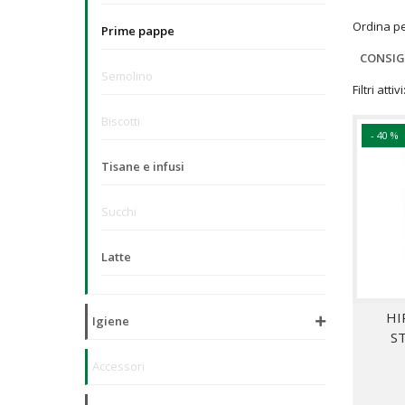
Ordina p
Prime pappe
CONSIG
Semolino
Filtri attivi
Biscotti
- 40 %
Tisane e infusi
Succhi
Latte
HI
Igiene
S
Accessori