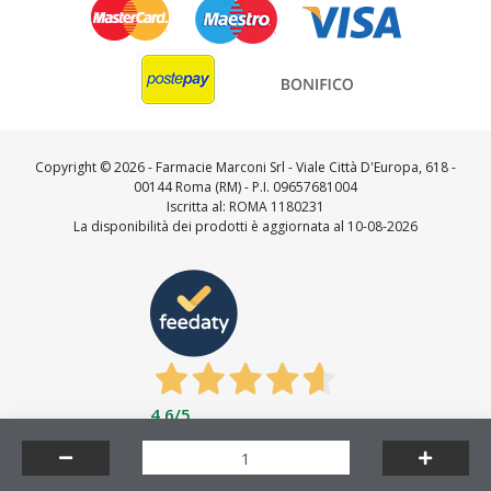
Copyright ©
2026 - Farmacie Marconi Srl - Viale Città D'Europa, 618 -
00144 Roma (RM) - P.I. 09657681004
Iscritta al: ROMA 1180231
La disponibilità dei prodotti è aggiornata al 10-08-2026
4,6
/5
Feedaty
4.7
/
5
-
23735
feedbacks